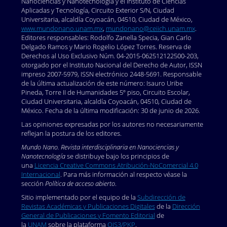
Nanociencias y Nanotecnología y el Instituto de Ciencias
Aplicadas y Tecnología, Circuito Exterior S/N, Ciudad
Universitaria, alcaldía Coyoacán, 04510, Ciudad de México,
www.mundonano.unam.mx
,
mundonano@ceiich.unam.mx
.
Editores responsables: Rodolfo Zanella Specia, Gian Carlo
Delgado Ramos y Mario Rogelio López Torres. Reserva de
Derechos al Uso Exclusivo Núm. 04-2015-062512122500-203,
otorgado por el Instituto Nacional del Derecho de Autor, ISSN
impreso 2007-5979, ISSN electrónico 2448-5691. Responsable
de la última actualización de este número: Isauro Uribe
Pineda, Torre II de Humanidades 5º piso, Circuito Escolar,
Ciudad Universitaria, alcaldía Coyoacán, 04510, Ciudad de
México. Fecha de la última modificación: 30 de junio de 2026.
Las opiniones expresadas por los autores no necesariamente
reflejan la postura de los editores.
Mundo Nano. Revista interdisciplinaria en Nanociencias y
Nanotecnología
se distribuye bajo los principios de
una
Licencia Creative Commons Atribución-NoComercial 4.0
Internacional
. Para más información al respecto véase la
sección
Política de acceso abierto
.
Sitio implementado por el equipo de la
Subdirección de
Revistas Académicas y Publicaciones Digitales
de la
Dirección
General de Publicaciones y Fomento Editorial
de
la
UNAM
sobre la plataforma
OJS3/PKP
.