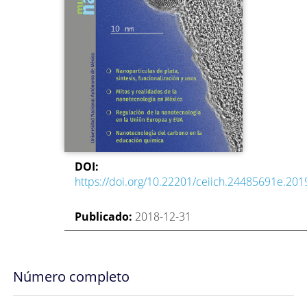
DOI:
https://doi.org/10.22201/ceiich.24485691e.201
Publicado:
2018-12-31
Número completo