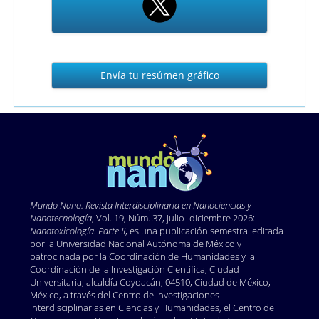
Envía
Envía tu resúmen gráfico
tu
resúmen
gráfico
Mundo Nano. Revista Interdisciplinaria en Nano
ciencias y
Nanotecnología
, Vol. 19, Núm. 37, julio–diciembre 2026:
Nanotoxicología. Parte II
, es una publicación semestral editada
por la Universidad Nacional Autónoma de México y
patrocinada por la Coordinación de Humanidades y la
Coordinación de la Investigación Científica, Ciudad
Universitaria, alcaldía Coyoacán, 04510, Ciudad de México,
México, a través del Centro de Investigaciones
Interdisciplinarias en Ciencias y Humanidades, el Centro de