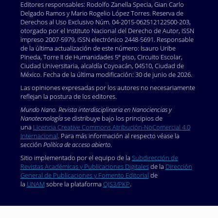
Editores responsables: Rodolfo Zanella Specia, Gian Carlo
https://doi.org/10.1016/j.carres.2004.08.005
Delgado Ramos y Mario Rogelio López Torres. Reserva de
Derechos al Uso Exclusivo Núm. 04-2015-062512122500-203,
Jain, K. K. (2010). Advances in the field of nano-
otorgado por el Instituto Nacional del Derecho de Autor, ISSN
oncology. BMC Med, 8: 83.
impreso 2007-5979, ISSN electrónico 2448-5691. Responsable
https://doi.org/10.1016/j.carres.2004.08.005
de la última actualización de este número: Isauro Uribe
Pineda, Torre II de Humanidades 5º piso, Circuito Escolar,
Kennedy, D., Orts–Gil, G., Lai, C., Müller, L., Haase, A.,
Ciudad Universitaria, alcaldía Coyoacán, 04510, Ciudad de
Luch, A. y Seeberg, P. (2014). Carbohydrate
México. Fecha de la última modificación: 30 de junio de 2026.
functionalization of silver nanoparticles modulates
Las opiniones expresadas por los autores no necesariamente
cytotoxicity and cellular uptake. Journal of
reflejan la postura de los editores.
Nanobiotechnology, 12: 59.
Mundo Nano. Revista interdisciplinaria en Nanociencias y
https://doi.org/10.1186/s12951-014-0059-z<(a>
DOI:
Nanotecnología
se distribuye bajo los principios de
https://doi.org/10.1186/s12951-014-0059-z
una
Licencia Creative Commons Atribución-NoComercial 4.0
Internacional
. Para más información al respecto véase la
Kuzma, J. (2007). Moving forward responsibly:
sección
Política de acceso abierto
.
Oversight for the nanotechnologybiology interface.
Sitio implementado por el equipo de la
Subdirección de
Journal of Nanoparticle Research, 9: 165-182.
Revistas Académicas y Publicaciones Digitales
de la
Dirección
https://doi.org/10.1007/s11051-006-9151-0
DOI:
General de Publicaciones y Fomento Editorial
de
https://doi.org/10.1007/s11051-006-9151-0
la
UNAM
sobre la plataforma
OJS3/PKP
.
Lara, H., Ayala-Nuñez, V, Ixtepan–Turrent, L. y
Rodríguez–Padilla, C. (2009). Bactericidal effect of