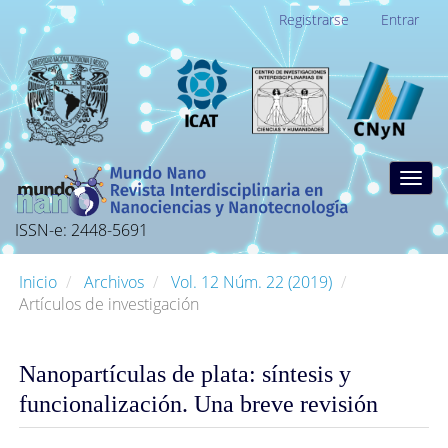
Navegación
Registrarse
Entrar
principal
Contenido
principal
Barra
lateral
Togg
navig
ISSN-e: 2448-5691
Inicio
Archivos
Vol. 12 Núm. 22 (2019)
Artículos de investigación
Nanopartículas de plata: síntesis y
funcionalización. Una breve revisión