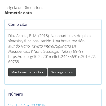
Insignia de Dimensions
Altmetric data
Detalles
Cómo citar
del
artículo
Diaz Acosta, E. M. (2018). Nanopartículas de plata:
síntesis y funcionalización. Una breve revisión.
Mundo Nano. Revista Interdisciplinaria En
Nanociencias Y Nanotecnología
,
12
(22), 89–99.
https://doi.org/10.22201/ceiich.24485691e.2019.22.
60758
Más formatos de cita
Descargar cita
Número
Vol. 12 Núm. 22 (2019)