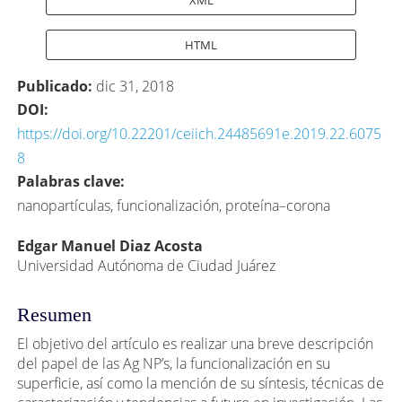
HTML
Publicado:
dic 31, 2018
DOI:
https://doi.org/10.22201/ceiich.24485691e.2019.22.6075
8
Palabras clave:
nanopartículas, funcionalización, proteína–corona
Contenido
Edgar Manuel Diaz Acosta
Universidad Autónoma de Ciudad Juárez
principal
del
Resumen
artículo
El objetivo del artículo es realizar una breve descripción
del papel de las Ag NP’s, la funcionalización en su
superficie, así como la mención de su síntesis, técnicas de