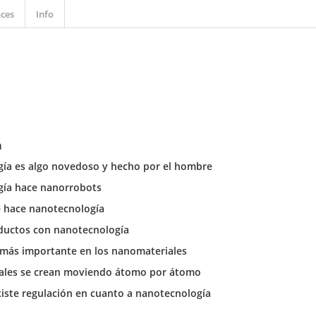
ces
Info
n
gía es algo novedoso y hecho por el hombre
gía hace nanorrobots
e hace nanotecnología
ductos con nanotecnología
o más importante en los nanomateriales
iales se crean moviendo átomo por átomo
xiste regulación en cuanto a nanotecnología