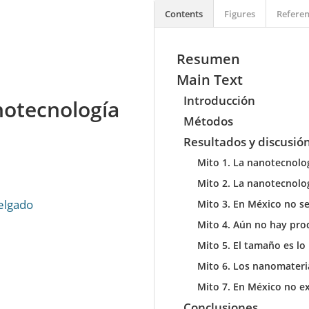
Contents
Figures
Referen
Resumen
Main Text
Introducción
notecnología
Métodos
Resultados y discusió
Mito 1. La nanotecnolo
Mito 2. La nanotecnolo
elgado
Mito 3. En México no s
Mito 4. Aún no hay pro
Mito 5. El tamaño es l
Mito 6. Los nanomater
Mito 7. En México no e
Conclusiones