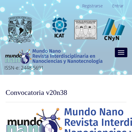
Navegación
Registrarse
Entrar
principal
Contenido
principal
Barra
lateral
Togg
navig
ISSN-e: 2448-5691
Convocatoria v20n38