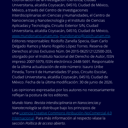
Universitaria, alcaldía Coyoacán, 04510, Ciudad de México,
México, a través del Centro de Investigaciones
Interdisciplinarias en Ciencias y Humanidades, el Centro de
Nanociencias y Nanotecnología y el Instituto de Ciencias
Aplicadas y Tecnología, Circuito Exterior S/N, Ciudad
Universitaria, alcaldía Coyoacán, 04510, Ciudad de México,
www.mundonano.unam.mx
,
mundonano@ceiich.unam.mx
.
Editores responsables: Rodolfo Zanella Specia, Gian Carlo
Delgado Ramos y Mario Rogelio López Torres. Reserva de
Derechos al Uso Exclusivo Núm. 04-2015-062512122500-203,
otorgado por el Instituto Nacional del Derecho de Autor, ISSN
impreso 2007-5979, ISSN electrónico 2448-5691. Responsable
de la última actualización de este número: Isauro Uribe
Pineda, Torre II de Humanidades 5º piso, Circuito Escolar,
Ciudad Universitaria, alcaldía Coyoacán, 04510, Ciudad de
México. Fecha de la última modificación: 30 de junio de 2026.
Las opiniones expresadas por los autores no necesariamente
reflejan la postura de los editores.
Mundo Nano. Revista interdisciplinaria en Nanociencias y
Nanotecnología
se distribuye bajo los principios de
una
Licencia Creative Commons Atribución-NoComercial 4.0
Internacional
. Para más información al respecto véase la
sección
Política de acceso abierto
.