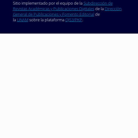
Sitio implementado por el equipo de la
Subdirección de
Revistas Académicas y Publicaciones Digitales
de la
Dirección
General de Publicaciones y Fomento Editorial
de
la
UNAM
sobre la plataforma
OJS3/PKP
.