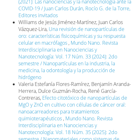
(2021): Las nanociencias y la nanotecnología ante la
COVID-19 / Juan Carlos Durán, Rocío G. de la Torre,
Editores invitados
Williams de Jesús Jiménez-Martínez, Juan Carlos
Vázquez-Lira,
Una revisión de nanopartículas de
oro: características fisicoquímicas y su respuesta
celular en macrófagos
,
Mundo Nano. Revista
Interdisciplinaria en Nanociencias y
Nanotecnología: Vol. 17 Núm. 33 (2024): 2do
semestre / Nanopartículas en la industria, la
medicina, la odontología y la producción de
hidrógeno
Valeria Estefanía Flores-Ramírez, Benjamín Aranda-
Herrera, Dulce Guzmán-Rocha, René García-
Contreras,
Efecto citotóxico de nanopartículas de
MgO y ZnO en cultivo con células de cáncer oral:
nanoacarreadores para tratamientos
quimioterapéuticos
,
Mundo Nano. Revista
Interdisciplinaria en Nanociencias y
Nanotecnología: Vol. 18 Núm. 35 (2025): 2do
semestre / Nanomateriales como sistemas de