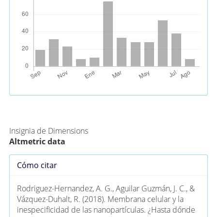
Métricas Alternativas (PlumX)
Insignia de Dimensions
Altmetric data
Detalles
Cómo citar
del
artículo
Rodriguez-Hernandez, A. G., Aguilar Guzmán, J. C., &
Vázquez-Duhalt, R. (2018). Membrana celular y la
inespecificidad de las nanopartículas. ¿Hasta dónde