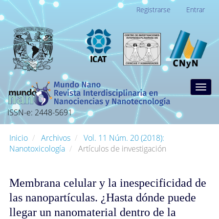
Navegación
Registrarse
Entrar
principal
Contenido
principal
Barra
lateral
Togg
navig
ISSN-e: 2448-5691
Inicio
Archivos
Vol. 11 Núm. 20 (2018):
Nanotoxicología
Artículos de investigación
Membrana celular y la inespecificidad de
las nanopartículas. ¿Hasta dónde puede
llegar un nanomaterial dentro de la