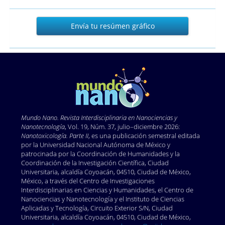
Envía
Envía tu resúmen gráfico
tu
resúmen
gráfico
Mundo Nano. Revista Interdisciplinaria en Nano
ciencias y
Nanotecnología
, Vol. 19, Núm. 37, julio–diciembre 2026:
Nanotoxicología. Parte II
, es una publicación semestral editada
por la Universidad Nacional Autónoma de México y
patrocinada por la Coordinación de Humanidades y la
Coordinación de la Investigación Científica, Ciudad
Universitaria, alcaldía Coyoacán, 04510, Ciudad de México,
México, a través del Centro de Investigaciones
Interdisciplinarias en Ciencias y Humanidades, el Centro de
Nanociencias y Nanotecnología y el Instituto de Ciencias
Aplicadas y Tecnología, Circuito Exterior S/N, Ciudad
Universitaria, alcaldía Coyoacán, 04510, Ciudad de México,