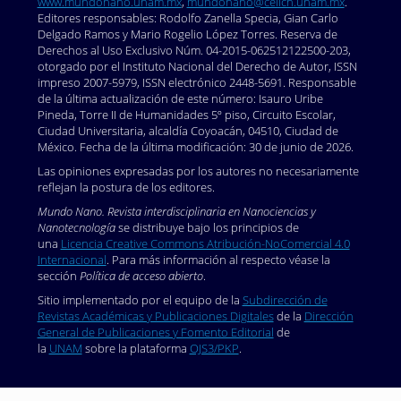
www.mundonano.unam.mx
,
mundonano@ceiich.unam.mx
.
Editores responsables: Rodolfo Zanella Specia, Gian Carlo
Delgado Ramos y Mario Rogelio López Torres. Reserva de
Derechos al Uso Exclusivo Núm. 04-2015-062512122500-203,
otorgado por el Instituto Nacional del Derecho de Autor, ISSN
impreso 2007-5979, ISSN electrónico 2448-5691. Responsable
de la última actualización de este número: Isauro Uribe
Pineda, Torre II de Humanidades 5º piso, Circuito Escolar,
Ciudad Universitaria, alcaldía Coyoacán, 04510, Ciudad de
México. Fecha de la última modificación: 30 de junio de 2026.
Las opiniones expresadas por los autores no necesariamente
reflejan la postura de los editores.
Mundo Nano. Revista interdisciplinaria en Nanociencias y
Nanotecnología
se distribuye bajo los principios de
una
Licencia Creative Commons Atribución-NoComercial 4.0
Internacional
. Para más información al respecto véase la
sección
Política de acceso abierto
.
Sitio implementado por el equipo de la
Subdirección de
Revistas Académicas y Publicaciones Digitales
de la
Dirección
General de Publicaciones y Fomento Editorial
de
la
UNAM
sobre la plataforma
OJS3/PKP
.