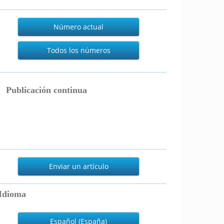
Actual
Número actual
Todos los números
publicacion_continua
Publicación continua
nviar
n
Enviar un artículo
rtículo
Idioma
Español (España)