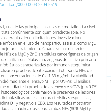
//orcid.org/0000-0003-3504-5519
n
ral, una de las principales causas de mortalidad a nivel
e trata comúnmente con quimiorradioterapia. No
stas terapias tienen limitaciones. Investigaciones
se enfocan en el uso de nanopartículas (NPs) como MgO
mejorar el tratamiento. Y, para evaluar el efecto
 de NPs de MgO y ZnO en células cancerígenas de origen
co, se utilizaron células cancerígenas de cultivo primario
linfoblástico caracterizadas por inmunohistoquímica
realizaron pruebas de citotoxicidad utilizando NPs de
en concentraciones de 0 a 1.33 mg/mL. La viabilidad
midió mediante el ensayo MTT por UV-Vis. El análisis
o fue mediante la prueba de
t-student
y ANOVA (p ≤ 0.05).
s histopatológicos confirmaron la presencia de lesiones
 linfoblásticas orales con características específicas,
ciclina D1 y negativo a CD3. Los resultados mostraron
icidad a la máxima dosis para ambas NPs (80% MgO y