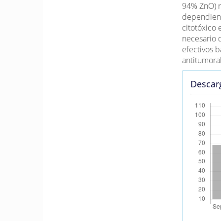
94% ZnO) re
dependient
citotóxico 
necesario 
efectivos 
antitumoral
Descar