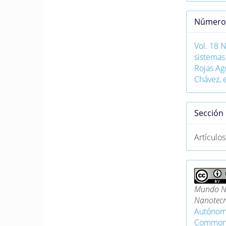
Númer
Vol. 18 
sistemas
Rojas Ag
Chávez, e
Sección
Artículos
Mundo Na
Nanotecn
Autónom
Commons 