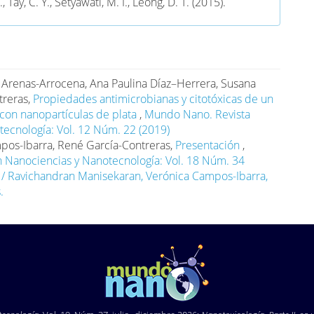
., Tay, C. Y., Setyawati, M. I., Leong, D. T. (2015).
ry 3D gastrointestinal spheroid platform for the
t of toxicity and inflammatory effects of zinc oxide
cles. Small, 11(6): 702-712.
doi.org/10.1002/smll.201401915
.
 Arenas-Arrocena, Ana Paulina Díaz–Herrera, Susana
. K., Comer, J., Mathew, E. N., Jaberi-Douraki, M.
treras,
Propiedades antimicrobianas y citotóxicas de un
Comparative molecular immunological activity of
con nanopartículas de plata
,
Mundo Nano. Revista
gical metal oxide nanoparticle and its anticancer
tecnología: Vol. 12 Núm. 22 (2019)
and RNA complexes. Nanomaterials, 9(12): 1670,
pos-Ibarra, René García-Contreras,
Presentación
,
Suiza.
https://doi.org/10.3390/nano9121670
.
n Nanociencias y Nanotecnología: Vol. 18 Núm. 34
Yang, Y., Zuo, T., Fang, T., Xu, Y., Yang, J., Zhang, J., Shen,
s / Ravichandran Manisekaran, Verónica Campos-Ibarra,
). Multifunctional ZnO@CuS nanoparticles cluster
.
e chemotherapy and photothermal therapy for tumor
is. Nanomedicine: Nanotechnology, Biology and
, 34: 102399.
doi.org/10.1016/j.nano.2021.102399
.
 E., Czapar, A. E., Patel, R. B., Steinmetz, N. F. (2018).
osaic virus-delivered cisplatin restores efficacy in
resistant ovarian cancer cells. Molecular