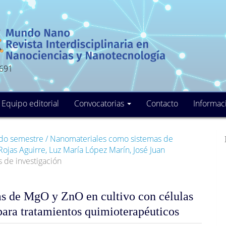
5691
Equipo editorial
Convocatorias
Contacto
Informac
2do semestre / Nanomateriales como sistemas de
Rojas Aguirre, Luz María López Marín, José Juan
s de investigación
las de MgO y ZnO en cultivo con células
para tratamientos quimioterapéuticos