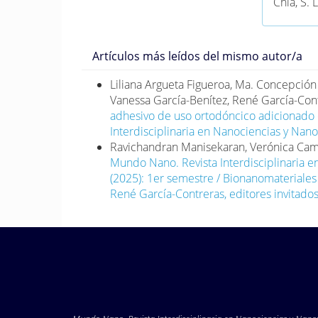
Chia, S. L
Biomimic
assessmen
nanoparti
Artículos más leídos del mismo autor/a
https://
Liliana Argueta Figueroa, Ma. Concepción
DeLong, R
Vanessa García-Benítez, René García-Con
(2019). 
adhesivo de uso ortodóncico adicionado 
physiolo
Interdisciplinaria en Nanociencias y Nano
peptide 
Ravichandran Manisekaran, Verónica Cam
Basilea, 
Mundo Nano. Revista Interdisciplinaria e
Deng, H., 
(2025): 1er semestre / Bionanomateriale
Q. (2021
René García-Contreras, editores invitados
synergiz
metastas
Medicine
https://
Franke, C.
Tobacco m
platinum-