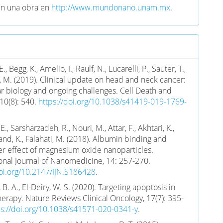
en una obra en
http://www.mundonano.unam.mx
.
E., Begg, K., Amelio, I., Raulf, N., Lucarelli, P., Sauter, T.,
i, M. (2019). Clinical update on head and neck cancer:
r biology and ongoing challenges. Cell Death and
10(8): 540.
https://doi.org/10.1038/s41419-019-1769-
E., Sarsharzadeh, R., Nouri, M., Attar, F., Akhtari, K.,
nd, K., Falahati, M. (2018). Albumin binding and
er effect of magnesium oxide nanoparticles.
ional Journal of Nanomedicine, 14: 257-270.
doi.org/10.2147/IJN.S186428
.
 B. A., El-Deiry, W. S. (2020). Targeting apoptosis in
herapy. Nature Reviews Clinical Oncology, 17(7): 395-
ps://doi.org/10.1038/s41571-020-0341-y
.