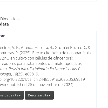
s Alternativas (PlumX)
e Dimensions
 data
es
tar
lo
amírez, V. E., Aranda-Herrera, B., Guzmán-Rocha, D., &
ontreras, R. (2025). Efecto citotóxico de nanopartículas
 ZnO en cultivo con células de cáncer oral:
readores para tratamientos quimioterapéuticos.
no. Revista Interdisciplinaria En Nanociencias Y
ología
,
18
(35), e69819.
doi.org/10.22201/ceiich.24485691e.2025.35.69819
l work published 26 de noviembre de 2024)
matos de cita
Descargar cita