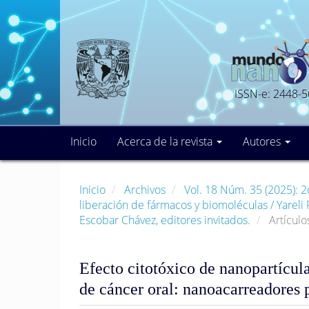
Navegación
principal
Contenido
principal
Barra
lateral
ISSN-e: 2448-
Inicio
Acerca de la revista
Autores
Inicio
Archivos
Vol. 18 Núm. 35 (2025): 
liberación de fármacos y biomoléculas / Yareli 
Escobar Chávez, editores invitados.
Artículo
Efecto citotóxico de nanopartícu
de cáncer oral: nanoacarreadores 