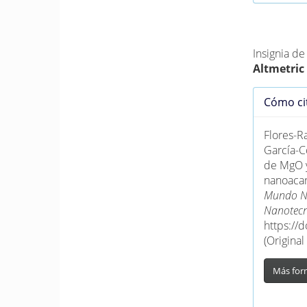
Métrica
Insignia d
Altmetric
Detall
Cómo ci
del
artícu
Flores-R
García-C
de MgO y
nanoacar
Mundo Na
Nanotecn
https://
(Origina
Más for