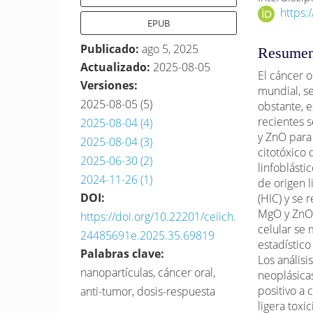
https:
EPUB
Publicado:
ago 5, 2025
Resume
Actualizado:
2025-08-05
El cáncer o
Versiones:
mundial, s
2025-08-05 (5)
obstante, e
recientes 
2025-08-04 (4)
y ZnO para 
2025-08-04 (3)
citotóxico
2025-06-30 (2)
linfoblásti
2024-11-26 (1)
de origen 
DOI:
(HIC) y se 
MgO y ZnO 
https://doi.org/10.22201/ceiich.
celular se 
24485691e.2025.35.69819
estadístic
Palabras clave:
Los análisi
nanopartículas, cáncer oral,
neoplásicas
positivo a 
anti-tumor, dosis-respuesta
ligera tox