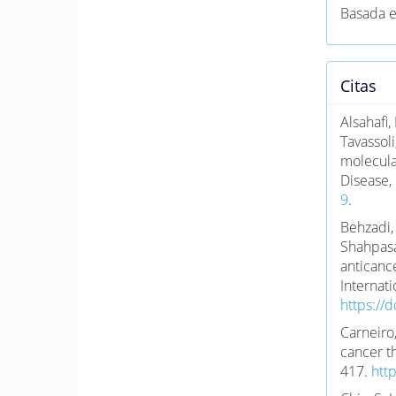
Basada 
Citas
Alsahafi, 
Tavassol
molecula
Disease, 
9
.
Behzadi, 
Shahpasa
anticanc
Internat
https://
Carneiro,
cancer t
417.
htt