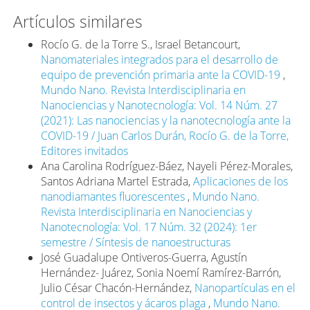
Durán Álvarez, Juan C.; Martínez Avelar, Carolina y
Mejía Almaguer, Daniel. 2020. El papel de la
Artículos similares
nanociencia y la nanotecnología en el marco de la
Rocío G. de la Torre S., Israel Betancourt,
pandemia de Covid-19. Mundo Nano. Revista
Nanomateriales integrados para el desarrollo de
Interdisciplinaria en Nanociencias y Nanotecnología,
equipo de prevención primaria ante la COVID-19
,
14(27): 1e-29e.
Mundo Nano. Revista Interdisciplinaria en
https://doi.org/10.22201/ceiich.24485691e.2021.27.69647
Nanociencias y Nanotecnología: Vol. 14 Núm. 27
DOI:
(2021): Las nanociencias y la nanotecnología ante la
https://doi.org/10.22201/ceiich.24485691e.2021.27.69647
COVID-19 / Juan Carlos Durán, Rocío G. de la Torre,
Florindo, Helena; Kleiner, Ron; Vaskovich-Koubi,
Editores invitados
Daniella; Acúrcio, Rita et al. 2020. Immune-mediated
Ana Carolina Rodríguez-Báez, Nayeli Pérez-Morales,
approaches against COVID-19. Nature
Santos Adriana Martel Estrada,
Aplicaciones de los
Nanotechnology, 15: 630-645.
nanodiamantes fluorescentes
,
Mundo Nano.
https://doi.org/10.1038/s41565-020-0732-3
DOI:
Revista Interdisciplinaria en Nanociencias y
https://doi.org/10.1038/s41565-020-0732-3
Nanotecnología: Vol. 17 Núm. 32 (2024): 1er
FMI. 2021. World Economic Outlook: Managing
semestre / Síntesis de nanoestructuras
divergent recoveries. Fondo Monetario Internacional.
José Guadalupe Ontiveros-Guerra, Agustín
https://www.imf.org/en/Publications/WEO/Issues/2021/03/
Hernández- Juárez, Sonia Noemí Ramírez-Barrón,
economic-outlook-april-2021
Julio César Chacón-Hernández,
Nanopartículas en el
control de insectos y ácaros plaga
,
Mundo Nano.
Haider, Najmul; Rothman-Ostrow, Peregrine; Osman,