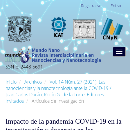
Navegación
Registrarse
Entrar
principal
Contenido
principal
Barra
lateral
Togg
navig
ISSN-e: 2448-5691
Inicio
Archivos
Vol. 14 Núm. 27 (2021): Las
nanociencias y la nanotecnología ante la COVID-19 /
Juan Carlos Durán, Rocío G. de la Torre, Editores
invitados
Artículos de investigación
Impacto de la pandemia COVID-19 en la
investigación y docencia en las