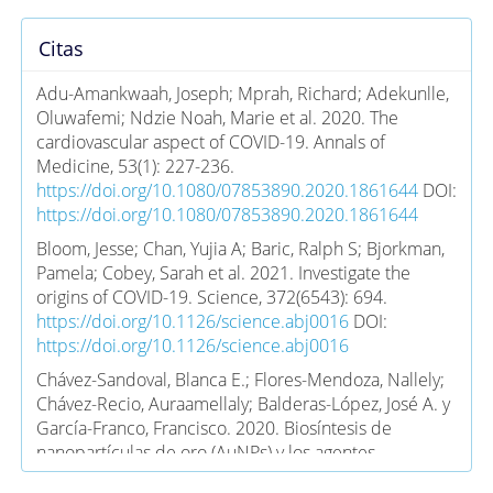
Citas
Adu-Amankwaah, Joseph; Mprah, Richard; Adekunlle,
Oluwafemi; Ndzie Noah, Marie et al. 2020. The
cardiovascular aspect of COVID-19. Annals of
Medicine, 53(1): 227-236.
https://doi.org/10.1080/07853890.2020.1861644
DOI:
https://doi.org/10.1080/07853890.2020.1861644
Bloom, Jesse; Chan, Yujia A; Baric, Ralph S; Bjorkman,
Pamela; Cobey, Sarah et al. 2021. Investigate the
origins of COVID-19. Science, 372(6543): 694.
https://doi.org/10.1126/science.abj0016
DOI:
https://doi.org/10.1126/science.abj0016
Chávez-Sandoval, Blanca E.; Flores-Mendoza, Nallely;
Chávez-Recio, Auraamellaly; Balderas-López, José A. y
García-Franco, Francisco. 2020. Biosíntesis de
nanopartículas de oro (AuNPs) y los agentes
reductores implicados en el proceso. Mundo Nano.