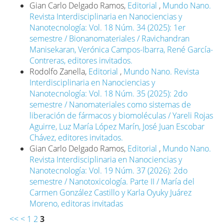
Gian Carlo Delgado Ramos,
Editorial
,
Mundo Nano.
CIMAV. 2008. Diagnóstico y prospectiva de la
Revista Interdisciplinaria en Nanociencias y
nanotecnología en México. FUNTEC-SE. México.
Nanotecnología: Vol. 18 Núm. 34 (2025): 1er
http://www.2006-
semestre / Bionanomateriales / Ravichandran
2012.economia.gob.mx/files/comunidad_negocios/industri
Manisekaran, Verónica Campos-Ibarra, René García-
Contreras, editores invitados.
De la Torre, Rocío G. y Betancourt, Israel. 2020.
Rodolfo Zanella,
Editorial
,
Mundo Nano. Revista
Nanomateriales integrados para el desarrollo de
Interdisciplinaria en Nanociencias y
equipo de prevención primaria ante el Covid-19.
Nanotecnología: Vol. 18 Núm. 35 (2025): 2do
Mundo Nano. Revista Interdisciplinaria en
semestre / Nanomateriales como sistemas de
Nanociencias y Nanotecnología, 14(27): 1e-18e.
liberación de fármacos y biomoléculas / Yareli Rojas
https://doi.org/10.22201/ceiich.24485691e.2021.27.69652
Aguirre, Luz María López Marín, José Juan Escobar
DOI:
Chávez, editores invitados.
https://doi.org/10.22201/ceiich.24485691e.2021.27.69652
Gian Carlo Delgado Ramos,
Editorial
,
Mundo Nano.
Delgado Ramos, Gian Carlo y López García, David.
Revista Interdisciplinaria en Nanociencias y
2020. Las ciudades ante el COVID-19: nuevas
Nanotecnología: Vol. 19 Núm. 37 (2026): 2do
direcciones para la investigación urbana y las políticas
semestre / Nanotoxicología. Parte II / María del
públicas. PCTU-INGSA. CDMX, México.
Carmen González Castillo y Karla Oyuky Juárez
https://zenodo.org/record/3894075/files/Ciudades%20a
Moreno, editoras invitadas
19.pdf?download=1
<<
<
1
2
3