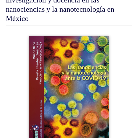
nanociencias y la nanotecnología en
México
Barra
lateral
del
artículo