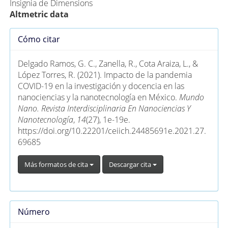
Insignia de Dimensions
Altmetric data
Detalles
Cómo citar
del
artículo
Delgado Ramos, G. C., Zanella, R., Cota Araiza, L., &
López Torres, R. (2021). Impacto de la pandemia
COVID-19 en la investigación y docencia en las
nanociencias y la nanotecnología en México.
Mundo
Nano. Revista Interdisciplinaria En Nanociencias Y
Nanotecnología
,
14
(27), 1e-19e.
https://doi.org/10.22201/ceiich.24485691e.2021.27.
69685
Más formatos de cita
Descargar cita
Número