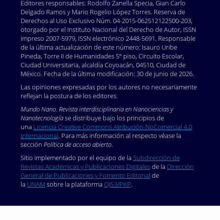
Editores responsables: Rodolfo Zanella Specia, Gian Carlo
urges-countries-to-build-a-fairer-healthier-world-post-
Delgado Ramos y Mario Rogelio López Torres. Reserva de
covid-19
Derechos al Uso Exclusivo Núm. 04-2015-062512122500-203,
otorgado por el Instituto Nacional del Derecho de Autor, ISSN
Pardi, Norbert; Hogan, Michael; Porter, Frederick y
impreso 2007-5979, ISSN electrónico 2448-5691. Responsable
Weissman, Drew. 2018. mRNA vaccines – a new era in
de la última actualización de este número: Isauro Uribe
vaccinology. Nature Reviews Drug Discovery, 17: 261-
Pineda, Torre II de Humanidades 5º piso, Circuito Escolar,
Ciudad Universitaria, alcaldía Coyoacán, 04510, Ciudad de
279.
https://doi.org/10.1038/nrd.2017.243
DOI:
México. Fecha de la última modificación: 30 de junio de 2026.
https://doi.org/10.1038/nrd.2017.243
Las opiniones expresadas por los autores no necesariamente
Pramanik, Avijit; Gao, Ye; Patibandla, Shamily; Mitra,
reflejan la postura de los editores.
Dipanwita; McCandless, Martin et al. 2021. The rapid
Mundo Nano. Revista interdisciplinaria en Nanociencias y
diagnosis and effective inhibition of coronavirus using
Nanotecnología
se distribuye bajo los principios de
spike antibody attached gold nanoparticles.
una
Licencia Creative Commons Atribución-NoComercial 4.0
Nanoscale Advances, 3: 1588-1596.
Internacional
. Para más información al respecto véase la
sección
Política de acceso abierto
.
https://doi.org/10.1039/D0NA01007C
DOI:
https://doi.org/10.1039/D0NA01007C
Sitio implementado por el equipo de la
Subdirección de
Revistas Académicas y Publicaciones Digitales
de la
Dirección
Rabiee, Navid; Bagherzadeh, Mojtaba; Ghasemi, Amir;
General de Publicaciones y Fomento Editorial
de
Zare, Hossein; Ahmadi, Sepideh et al. 2020. Point-of-
la
UNAM
sobre la plataforma
OJS3/PKP
.
Use Rapid Detection of SARS-CoV-2: Nanotechnology-
Enabled Solutions for the COVID-19 Pandemic.
International Journal of Molecular Sciences, 21(4):