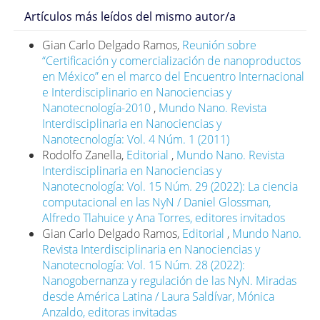
Revista Interdisciplinaria en Nanociencias y
Artículos más leídos del mismo autor/a
Nanotecnología, 14(27): 1e-12e.
https://doi.org/10.22201/ceiich.24485691e.2021.27.69658
Gian Carlo Delgado Ramos,
Reunión sobre
DOI:
“Certificación y comercialización de nanoproductos
https://doi.org/10.22201/ceiich.24485691e.2021.27.69658
en México” en el marco del Encuentro Internacional
Chilazi, Michael; Duffy, Eamon; Thakkar, Aarti y Michos,
e Interdisciplinario en Nanociencias y
Erin. 2021. Intermediate and long-term impact of
Nanotecnología-2010
,
Mundo Nano. Revista
COVID-19 on cardiovascular disease. American
Interdisciplinaria en Nanociencias y
College of Cardiology, abril 21.
Nanotecnología: Vol. 4 Núm. 1 (2011)
https://www.acc.org/latest-in-
Rodolfo Zanella,
Editorial
,
Mundo Nano. Revista
cardiology/articles/2021/04/21/13/08/intermediate-
Interdisciplinaria en Nanociencias y
and-long-term-impact-of-covid-19-on-cardiovascular-
Nanotecnología: Vol. 15 Núm. 29 (2022): La ciencia
disease
computacional en las NyN / Daniel Glossman,
Alfredo Tlahuice y Ana Torres, editores invitados
Chung, Mina; Zidar, David; Bristow, Michael; Cameron,
Gian Carlo Delgado Ramos,
Editorial
,
Mundo Nano.
Scott; Chan, Timothy et al. 2021. COVID-19 and
Revista Interdisciplinaria en Nanociencias y
Cardiovascular disease. Circulation Research, 128(8):
Nanotecnología: Vol. 15 Núm. 28 (2022):
1214-1236.
Nanogobernanza y regulación de las NyN. Miradas
https://doi.org/10.1161/CIRCRESAHA.121.317997
desde América Latina / Laura Saldívar, Mónica
DOI:
Anzaldo, editoras invitadas
https://doi.org/10.1161/CIRCRESAHA.121.317997