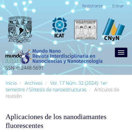
Navegación
Registrarse
Entrar
principal
Contenido
principal
Barra
lateral
Togg
navig
ISSN-e: 2448-5691
Inicio
Archivos
Vol. 17 Núm. 32 (2024): 1er
semestre / Síntesis de nanoestructuras
Artículos de
revisión
Aplicaciones de los nanodiamantes
fluorescentes