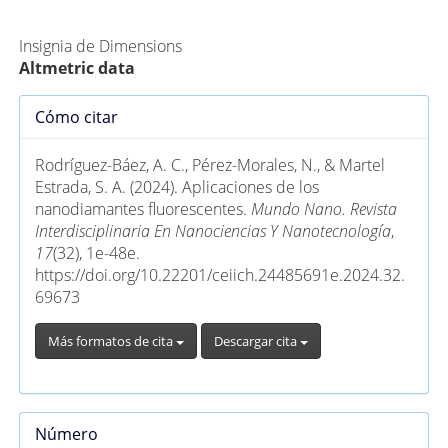
Métricas Alternativas (PlumX)
Insignia de Dimensions
Altmetric data
Detalles
Cómo citar
del
artículo
Rodríguez-Báez, A. C., Pérez-Morales, N., & Martel
Estrada, S. A. (2024). Aplicaciones de los
nanodiamantes fluorescentes.
Mundo Nano. Revista
Interdisciplinaria En Nanociencias Y Nanotecnología
,
17
(32), 1e-48e.
https://doi.org/10.22201/ceiich.24485691e.2024.32.
69673
Más formatos de cita
Descargar cita
Número