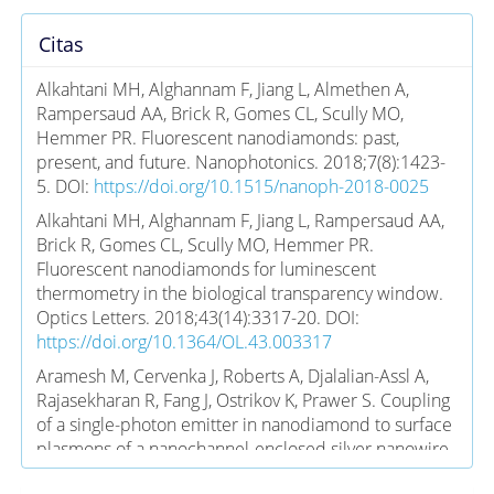
Citas
Alkahtani MH, Alghannam F, Jiang L, Almethen A,
Rampersaud AA, Brick R, Gomes CL, Scully MO,
Hemmer PR. Fluorescent nanodiamonds: past,
present, and future. Nanophotonics. 2018;7(8):1423-
5. DOI:
https://doi.org/10.1515/nanoph-2018-0025
Alkahtani MH, Alghannam F, Jiang L, Rampersaud AA,
Brick R, Gomes CL, Scully MO, Hemmer PR.
Fluorescent nanodiamonds for luminescent
thermometry in the biological transparency window.
Optics Letters. 2018;43(14):3317-20. DOI:
https://doi.org/10.1364/OL.43.003317
Aramesh M, Cervenka J, Roberts A, Djalalian-Assl A,
Rajasekharan R, Fang J, Ostrikov K, Prawer S. Coupling
of a single-photon emitter in nanodiamond to surface
plasmons of a nanochannel-enclosed silver nanowire.
Optics express. 2014;22(13):15530-41. DOI: