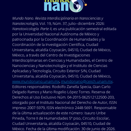
Boudou J-P, Tisler J, Reuter R, Thorel A, Curmi PA,
Jelezko F, Wrachtrup J. Fluorescent nanodiamonds
derived from HPHT with a size of less than 10nm.
Mundo Nano. Revista Interdisciplinaria en Nano
ciencias y
Diamond and Related Materials. 2013;37:80-6. DOI:
Nanotecnología
, Vol. 19, Núm. 37, julio–diciembre 2026:
Nanotoxicología. Parte II
, es una publicación semestral editada
https://doi.org/10.1016/j.diamond.2013.05.006
por la Universidad Nacional Autónoma de México y
Boudou J-P, David M-O, Joshi V, Eidi H, Curmi PA.
patrocinada por la Coordinación de Humanidades y la
Hyperbranched polyglycerol modified fluorescent
Coordinación de la Investigación Científica, Ciudad
Universitaria, alcaldía Coyoacán, 04510, Ciudad de México,
nanodiamond for biomedical research. Diamond and
México, a través del Centro de Investigaciones
Related Materials. 2013;38:131-8. DOI:
Interdisciplinarias en Ciencias y Humanidades, el Centro de
https://doi.org/10.1016/j.diamond.2013.06.019
Nanociencias y Nanotecnología y el Instituto de Ciencias
Aplicadas y Tecnología, Circuito Exterior S/N, Ciudad
Bradac C, Gaebel T, Naidoo N, Rabeau JR, Barnard AS.
Universitaria, alcaldía Coyoacán, 04510, Ciudad de México,
Prediction and measurement of the size-dependent
www.mundonano.unam.mx
,
mundonano@ceiich.unam.mx
.
stability of fluorescence in diamond over the entire
Editores responsables: Rodolfo Zanella Specia, Gian Carlo
Delgado Ramos y Mario Rogelio López Torres. Reserva de
nanoscale. Nano Letters. 2009;9(10):3555-64. DOI:
Derechos al Uso Exclusivo Núm. 04-2015-062512122500-203,
https://doi.org/10.1021/nl9017379
otorgado por el Instituto Nacional del Derecho de Autor, ISSN
Budama-Kilinc Y, Ozdemir B, Zorlu T, Gok B, Can Egil
impreso 2007-5979, ISSN electrónico 2448-5691. Responsable
de la última actualización de este número: Isauro Uribe
A. Neural Regenerative Nanomedicine. Razavi M,
Pineda, Torre II de Humanidades 5º piso, Circuito Escolar,
editor. Academic Press; 2020. DOI:
Ciudad Universitaria, alcaldía Coyoacán, 04510, Ciudad de
https://doi.org/10.1016/B978-0-12-820223-4.00002-4
México. Fecha de la última modificación: 30 de junio de 2026.