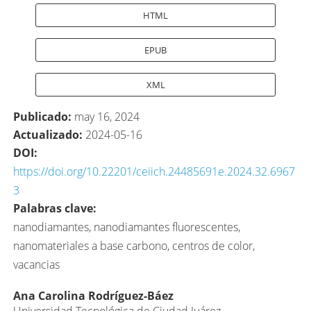
HTML
EPUB
XML
Publicado:
may 16, 2024
Actualizado:
2024-05-16
DOI:
https://doi.org/10.22201/ceiich.24485691e.2024.32.6967
3
Palabras clave:
nanodiamantes, nanodiamantes fluorescentes,
nanomateriales a base carbono, centros de color,
vacancias
Contenido
Ana Carolina Rodríguez-Báez
Universidad Tecnológica de Ciudad Juárez