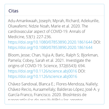
Citas
Adu-Amankwaah, Joseph; Mprah, Richard; Adekunlle,
Oluwafemi; Ndzie Noah, Marie et al. 2020. The
cardiovascular aspect of COVID-19. Annals of
Medicine, 53(1): 227-236.
https://doi.org/10.1080/07853890.2020.1861644
DOI:
https://doi.org/10.1080/07853890.2020.1861644
Bloom, Jesse; Chan, Yujia A; Baric, Ralph S; Bjorkman,
Pamela; Cobey, Sarah et al. 2021. Investigate the
origins of COVID-19. Science, 372(6543): 694.
https://doi.org/10.1126/science.abj0016
DOI:
https://doi.org/10.1126/science.abj0016
Chávez-Sandoval, Blanca E.; Flores-Mendoza, Nallely;
Chávez-Recio, Auraamellaly; Balderas-López, José A. y
García-Franco, Francisco. 2020. Biosíntesis de
nanopartículas de oro (AuNPs) y los agentes
reductores implicados en el proceso. Mundo Nano.