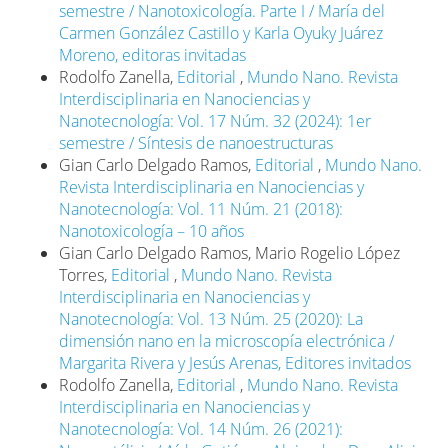
semestre / Nanotoxicología. Parte I / María del
CIMAV. 2008. Diagnóstico y prospectiva de la
Carmen González Castillo y Karla Oyuky Juárez
nanotecnología en México. FUNTEC-SE. México.
Moreno, editoras invitadas
http://www.2006-
Rodolfo Zanella,
Editorial
,
Mundo Nano. Revista
2012.economia.gob.mx/files/comunidad_negocios/industri
Interdisciplinaria en Nanociencias y
Nanotecnología: Vol. 17 Núm. 32 (2024): 1er
De la Torre, Rocío G. y Betancourt, Israel. 2020.
semestre / Síntesis de nanoestructuras
Nanomateriales integrados para el desarrollo de
Gian Carlo Delgado Ramos,
Editorial
,
Mundo Nano.
equipo de prevención primaria ante el Covid-19.
Revista Interdisciplinaria en Nanociencias y
Mundo Nano. Revista Interdisciplinaria en
Nanotecnología: Vol. 11 Núm. 21 (2018):
Nanociencias y Nanotecnología, 14(27): 1e-18e.
Nanotoxicología – 10 años
https://doi.org/10.22201/ceiich.24485691e.2021.27.69652
Gian Carlo Delgado Ramos, Mario Rogelio López
DOI:
Torres,
Editorial
,
Mundo Nano. Revista
https://doi.org/10.22201/ceiich.24485691e.2021.27.69652
Interdisciplinaria en Nanociencias y
Delgado Ramos, Gian Carlo y López García, David.
Nanotecnología: Vol. 13 Núm. 25 (2020): La
2020. Las ciudades ante el COVID-19: nuevas
dimensión nano en la microscopía electrónica /
direcciones para la investigación urbana y las políticas
Margarita Rivera y Jesús Arenas, Editores invitados
públicas. PCTU-INGSA. CDMX, México.
Rodolfo Zanella,
Editorial
,
Mundo Nano. Revista
https://zenodo.org/record/3894075/files/Ciudades%20a
Interdisciplinaria en Nanociencias y
19.pdf?download=1
Nanotecnología: Vol. 14 Núm. 26 (2021):