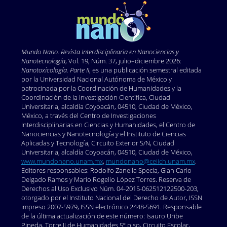
urges-countries-to-build-a-fairer-healthier-world-post-
covid-19
Pardi, Norbert; Hogan, Michael; Porter, Frederick y
Weissman, Drew. 2018. mRNA vaccines – a new era in
Mundo Nano. Revista Interdisciplinaria en Nano
ciencias y
vaccinology. Nature Reviews Drug Discovery, 17: 261-
Nanotecnología
, Vol. 19, Núm. 37, julio–diciembre 2026:
279.
https://doi.org/10.1038/nrd.2017.243
DOI:
Nanotoxicología. Parte II
, es una publicación semestral editada
por la Universidad Nacional Autónoma de México y
https://doi.org/10.1038/nrd.2017.243
patrocinada por la Coordinación de Humanidades y la
Pramanik, Avijit; Gao, Ye; Patibandla, Shamily; Mitra,
Coordinación de la Investigación Científica, Ciudad
Dipanwita; McCandless, Martin et al. 2021. The rapid
Universitaria, alcaldía Coyoacán, 04510, Ciudad de México,
México, a través del Centro de Investigaciones
diagnosis and effective inhibition of coronavirus using
Interdisciplinarias en Ciencias y Humanidades, el Centro de
spike antibody attached gold nanoparticles.
Nanociencias y Nanotecnología y el Instituto de Ciencias
Nanoscale Advances, 3: 1588-1596.
Aplicadas y Tecnología, Circuito Exterior S/N, Ciudad
https://doi.org/10.1039/D0NA01007C
DOI:
Universitaria, alcaldía Coyoacán, 04510, Ciudad de México,
www.mundonano.unam.mx
,
mundonano@ceiich.unam.mx
.
https://doi.org/10.1039/D0NA01007C
Editores responsables: Rodolfo Zanella Specia, Gian Carlo
Rabiee, Navid; Bagherzadeh, Mojtaba; Ghasemi, Amir;
Delgado Ramos y Mario Rogelio López Torres. Reserva de
Derechos al Uso Exclusivo Núm. 04-2015-062512122500-203,
Zare, Hossein; Ahmadi, Sepideh et al. 2020. Point-of-
otorgado por el Instituto Nacional del Derecho de Autor, ISSN
Use Rapid Detection of SARS-CoV-2: Nanotechnology-
impreso 2007-5979, ISSN electrónico 2448-5691. Responsable
Enabled Solutions for the COVID-19 Pandemic.
de la última actualización de este número: Isauro Uribe
International Journal of Molecular Sciences, 21(4):
Pineda, Torre II de Humanidades 5º piso, Circuito Escolar,