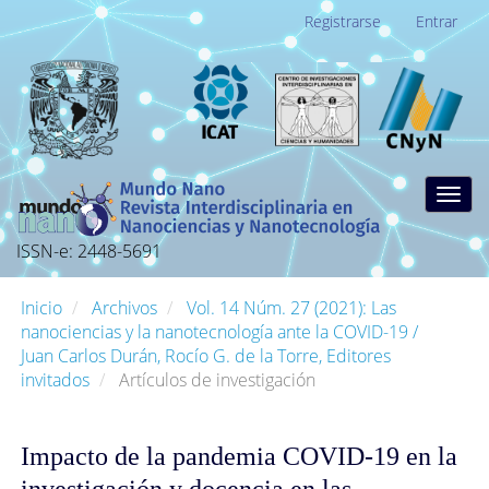
Navegación
Registrarse
Entrar
principal
Contenido
principal
Barra
lateral
Togg
navig
ISSN-e: 2448-5691
Inicio
Archivos
Vol. 14 Núm. 27 (2021): Las
nanociencias y la nanotecnología ante la COVID-19 /
Juan Carlos Durán, Rocío G. de la Torre, Editores
invitados
Artículos de investigación
Impacto de la pandemia COVID-19 en la
investigación y docencia en las