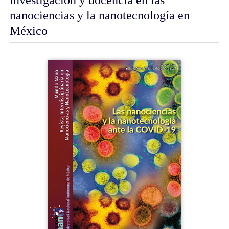
nanociencias y la nanotecnología en
México
Barra
lateral
del
artículo