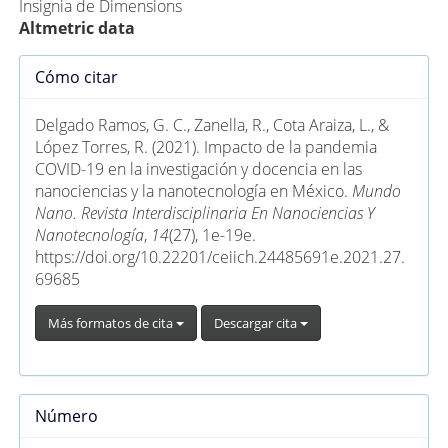
Insignia de Dimensions
Altmetric data
Detalles
Cómo citar
del
artículo
Delgado Ramos, G. C., Zanella, R., Cota Araiza, L., &
López Torres, R. (2021). Impacto de la pandemia
COVID-19 en la investigación y docencia en las
nanociencias y la nanotecnología en México.
Mundo
Nano. Revista Interdisciplinaria En Nanociencias Y
Nanotecnología
,
14
(27), 1e-19e.
https://doi.org/10.22201/ceiich.24485691e.2021.27.
69685
Más formatos de cita
Descargar cita
Número