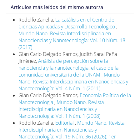
Revista Interdisciplinaria en Nanociencias y
Artículos más leídos del mismo autor/a
Nanotecnología, 14(27): 1e-12e.
https://doi.org/10.22201/ceiich.24485691e.2021.27.69658
Rodolfo Zanella,
La catálisis en el Centro de
DOI:
Ciencias Aplicadas y Desarrollo Tecnológico
,
https://doi.org/10.22201/ceiich.24485691e.2021.27.69658
Mundo Nano. Revista Interdisciplinaria en
Chilazi, Michael; Duffy, Eamon; Thakkar, Aarti y Michos,
Nanociencias y Nanotecnología: Vol. 10 Núm. 18
Erin. 2021. Intermediate and long-term impact of
(2017)
COVID-19 on cardiovascular disease. American
Gian Carlo Delgado Ramos, Judith Sarai Peña
College of Cardiology, abril 21.
Jiménez,
Análisis de percepción sobre la
https://www.acc.org/latest-in-
nanociencia y la nanotecnología: el caso de la
cardiology/articles/2021/04/21/13/08/intermediate-
comunidad universitaria de la UNAM
,
Mundo
and-long-term-impact-of-covid-19-on-cardiovascular-
Nano. Revista Interdisciplinaria en Nanociencias y
disease
Nanotecnología: Vol. 4 Núm. 1 (2011)
Gian Carlo Delgado Ramos,
Economía Política de la
Chung, Mina; Zidar, David; Bristow, Michael; Cameron,
Nanotecnología
,
Mundo Nano. Revista
Scott; Chan, Timothy et al. 2021. COVID-19 and
Interdisciplinaria en Nanociencias y
Cardiovascular disease. Circulation Research, 128(8):
Nanotecnología: Vol. 1 Núm. 1 (2008)
1214-1236.
Rodolfo Zanella,
Editorial
,
Mundo Nano. Revista
https://doi.org/10.1161/CIRCRESAHA.121.317997
Interdisciplinaria en Nanociencias y
DOI:
Nanotecnología: Vol. 19 Núm. 36 (2026): 1er
https://doi.org/10.1161/CIRCRESAHA.121.317997