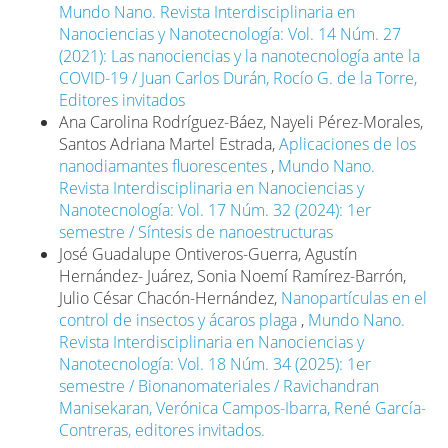
Mundo Nano. Revista Interdisciplinaria en
Abdinasir Y.; Arruda, Lia B.; Macfarlane-Berry, Laura et
Nanociencias y Nanotecnología: Vol. 14 Núm. 27
al. 2020. COVID-19 – Zoonosis or Emerging Infectious
(2021): Las nanociencias y la nanotecnología ante la
Disease? Frontiers in Public Health, 8: 596944.
COVID-19 / Juan Carlos Durán, Rocío G. de la Torre,
https://doi.org/10.3389/fpubh.2020.596944
DOI:
Editores invitados
https://doi.org/10.3389/fpubh.2020.596944
Ana Carolina Rodríguez-Báez, Nayeli Pérez-Morales,
IFC. 2020. The impact of COVID-19 on the water and
Santos Adriana Martel Estrada,
Aplicaciones de los
sanitation sector. International Finance Corporation.
nanodiamantes fluorescentes
,
Mundo Nano.
https://www.ifc.org/wps/wcm/connect/126b1a18-
Revista Interdisciplinaria en Nanociencias y
23d9-46f3-beb7-
Nanotecnología: Vol. 17 Núm. 32 (2024): 1er
047c20885bf6/The+Impact+of+COVID_Water%26Sanitation
semestre / Síntesis de nanoestructuras
MOD=AJPERES&CVID=ncaG-hA
José Guadalupe Ontiveros-Guerra, Agustín
Hernández- Juárez, Sonia Noemí Ramírez-Barrón,
INEGI. 2021. Producto Interno Bruto de México
Julio César Chacón-Hernández,
Nanopartículas en el
durante el cuarto trimestre de 2020. Comunicado de
control de insectos y ácaros plaga
,
Mundo Nano.
Prensa No. 157/21. 25 de febrero.
Revista Interdisciplinaria en Nanociencias y
https://www.inegi.org.mx/contenidos/saladeprensa/bolet
Nanotecnología: Vol. 18 Núm. 34 (2025): 1er
Kollewe, Julia. 2021. From Pfizer to Moderna: who’s
semestre / Bionanomateriales / Ravichandran
making billions from COVID-19 vaccines? The
Manisekaran, Verónica Campos-Ibarra, René García-
Guardian, 6 de marzo.
Contreras, editores invitados.
https://www.theguardian.com/business/2021/mar/06/from