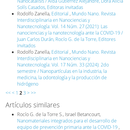
Durán Álvarez, Juan C.; Martínez Avelar, Carolina y
Nanocatálisis / Aída Gutiérrez Alejandre, Dora Alicia
Mejía Almaguer, Daniel. 2020. El papel de la
Solís Casados, Editoras invitadas
nanociencia y la nanotecnología en el marco de la
Rodolfo Zanella,
Editorial
,
Mundo Nano. Revista
pandemia de Covid-19. Mundo Nano. Revista
Interdisciplinaria en Nanociencias y
Interdisciplinaria en Nanociencias y Nanotecnología,
Nanotecnología: Vol. 14 Núm. 27 (2021): Las
14(27): 1e-29e.
nanociencias y la nanotecnología ante la COVID-19 /
https://doi.org/10.22201/ceiich.24485691e.2021.27.69647
Juan Carlos Durán, Rocío G. de la Torre, Editores
DOI:
invitados
https://doi.org/10.22201/ceiich.24485691e.2021.27.69647
Rodolfo Zanella,
Editorial
,
Mundo Nano. Revista
Interdisciplinaria en Nanociencias y
Florindo, Helena; Kleiner, Ron; Vaskovich-Koubi,
Nanotecnología: Vol. 17 Núm. 33 (2024): 2do
Daniella; Acúrcio, Rita et al. 2020. Immune-mediated
semestre / Nanopartículas en la industria, la
approaches against COVID-19. Nature
medicina, la odontología y la producción de
Nanotechnology, 15: 630-645.
hidrógeno
https://doi.org/10.1038/s41565-020-0732-3
DOI:
https://doi.org/10.1038/s41565-020-0732-3
<<
<
1
2
3
>
>>
FMI. 2021. World Economic Outlook: Managing
Artículos similares
divergent recoveries. Fondo Monetario Internacional.
https://www.imf.org/en/Publications/WEO/Issues/2021/03/
Rocío G. de la Torre S., Israel Betancourt,
economic-outlook-april-2021
Nanomateriales integrados para el desarrollo de
equipo de prevención primaria ante la COVID-19
,
Haider, Najmul; Rothman-Ostrow, Peregrine; Osman,