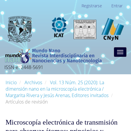
Navegación
Registrarse
Entrar
principal
Contenido
principal
Barra
lateral
Togg
navig
ISSN-e: 2448-5691
Inicio
Archivos
Vol. 13 Núm. 25 (2020): La
dimensión nano en la microscopía electrónica /
Margarita Rivera y Jesús Arenas, Editores invitados
Artículos de revisión
Microscopía electrónica de transmisión
para observar átomos: principios y