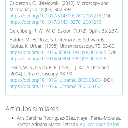
Calderon y C. Kisielowski. (2012). Microscopy and
Microanalysis, 18 (05): 982-994.
https://doi.org/10.1017/S1431927612001213
DOI:
https://doi.org/10.1017/S1431927612001213
Gerchberg, R. W., W. O. Saxton. (1972). Optik, 35: 237.
Haider, M., H. Rose, S. Uhlemann, E. Schwan, B.
Kabius, K. Urban. (1998). Ultramicroscopy, 75: 53-60.
https://doi.org/10.1016/S0304-3991(98)00048-5
DOI:
https://doi.org/10.1016/S0304-3991(98)00048-5
Hsieh, W. K., Hsieh, F.-R. Chen, J.-J. Kai, A.I Kirkland.
(2004). Ultramicroscopy, 98: 99.
https://doi.org/10.1016/j.ultramic.2003.08.004
DOI:
https://doi.org/10.1016/j.ultramic.2003.08.004
Kilaas, R. Software package.
https://www.totalresolution.com
Artículos similares
Kisielowski, C. H. Frei, I. D. Sharp, J. A. Haber, S.
Helveg (2016). Adv. Struct. Chem. Imaging, 2: 13.
Ana Carolina Rodríguez-Báez, Nayeli Pérez-Morales,
https://doi.org/10.1186/s40679-016-0027-9
DOI:
Santos Adriana Martel Estrada,
Aplicaciones de los