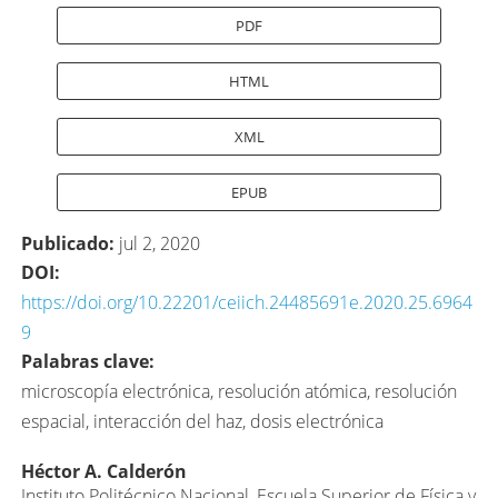
PDF
HTML
XML
EPUB
Publicado:
jul 2, 2020
DOI:
https://doi.org/10.22201/ceiich.24485691e.2020.25.6964
9
Palabras clave:
microscopía electrónica, resolución atómica, resolución
espacial, interacción del haz, dosis electrónica
Contenido
Héctor A. Calderón
Instituto Politécnico Nacional, Escuela Superior de Física y