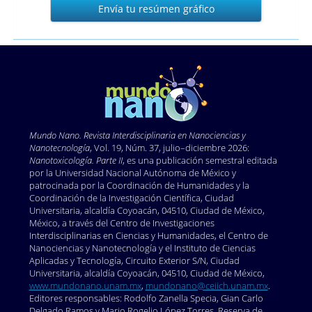
Envía tu resúmen gráfico
tu
resúmen
gráfico
Mundo Nano. Revista Interdisciplinaria en Nano
ciencias y
Nanotecnología
, Vol. 19, Núm. 37, julio–diciembre 2026:
Nanotoxicología. Parte II
, es una publicación semestral editada
por la Universidad Nacional Autónoma de México y
patrocinada por la Coordinación de Humanidades y la
Coordinación de la Investigación Científica, Ciudad
Universitaria, alcaldía Coyoacán, 04510, Ciudad de México,
México, a través del Centro de Investigaciones
Interdisciplinarias en Ciencias y Humanidades, el Centro de
Nanociencias y Nanotecnología y el Instituto de Ciencias
Aplicadas y Tecnología, Circuito Exterior S/N, Ciudad
Universitaria, alcaldía Coyoacán, 04510, Ciudad de México,
www.mundonano.unam.mx
,
mundonano@ceiich.unam.mx
.
Editores responsables: Rodolfo Zanella Specia, Gian Carlo
Delgado Ramos y Mario Rogelio López Torres. Reserva de