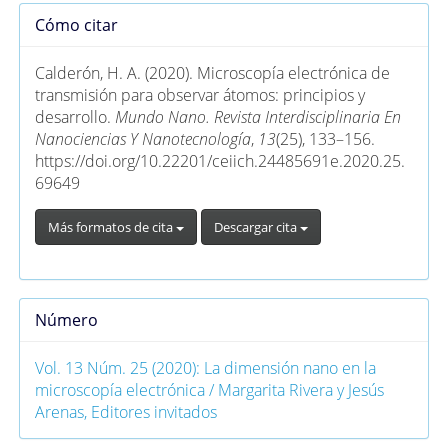
Detalles
Cómo citar
del
artículo
Calderón, H. A. (2020). Microscopía electrónica de
transmisión para observar átomos: principios y
desarrollo.
Mundo Nano. Revista Interdisciplinaria En
Nanociencias Y Nanotecnología
,
13
(25), 133–156.
https://doi.org/10.22201/ceiich.24485691e.2020.25.
69649
Más formatos de cita
Descargar cita
Número
Vol. 13 Núm. 25 (2020): La dimensión nano en la
microscopía electrónica / Margarita Rivera y Jesús
Arenas, Editores invitados