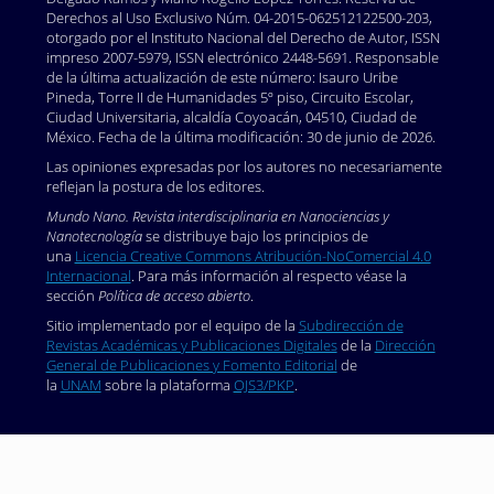
Derechos al Uso Exclusivo Núm. 04-2015-062512122500-203,
otorgado por el Instituto Nacional del Derecho de Autor, ISSN
impreso 2007-5979, ISSN electrónico 2448-5691. Responsable
de la última actualización de este número: Isauro Uribe
Pineda, Torre II de Humanidades 5º piso, Circuito Escolar,
Ciudad Universitaria, alcaldía Coyoacán, 04510, Ciudad de
México. Fecha de la última modificación: 30 de junio de 2026.
Las opiniones expresadas por los autores no necesariamente
reflejan la postura de los editores.
Mundo Nano. Revista interdisciplinaria en Nanociencias y
Nanotecnología
se distribuye bajo los principios de
una
Licencia Creative Commons Atribución-NoComercial 4.0
Internacional
. Para más información al respecto véase la
sección
Política de acceso abierto
.
Sitio implementado por el equipo de la
Subdirección de
Revistas Académicas y Publicaciones Digitales
de la
Dirección
General de Publicaciones y Fomento Editorial
de
la
UNAM
sobre la plataforma
OJS3/PKP
.