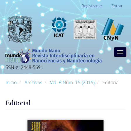
Navegación
Registrarse
Entrar
principal
Contenido
principal
Barra
lateral
Togg
navig
ISSN-e: 2448-5691
Inicio
Archivos
Vol. 8 Núm. 15 (2015)
Editorial
Editorial
Barra