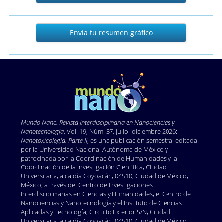
Envía
Envía tu resúmen gráfico
tu
resúmen
gráfico
Mundo Nano. Revista Interdisciplinaria en Nano
ciencias y
Nanotecnología
, Vol. 19, Núm. 37, julio–diciembre 2026:
Nanotoxicología. Parte II
, es una publicación semestral editada
por la Universidad Nacional Autónoma de México y
patrocinada por la Coordinación de Humanidades y la
Coordinación de la Investigación Científica, Ciudad
Universitaria, alcaldía Coyoacán, 04510, Ciudad de México,
México, a través del Centro de Investigaciones
Interdisciplinarias en Ciencias y Humanidades, el Centro de
Nanociencias y Nanotecnología y el Instituto de Ciencias
Aplicadas y Tecnología, Circuito Exterior S/N, Ciudad
Universitaria, alcaldía Coyoacán, 04510, Ciudad de México,