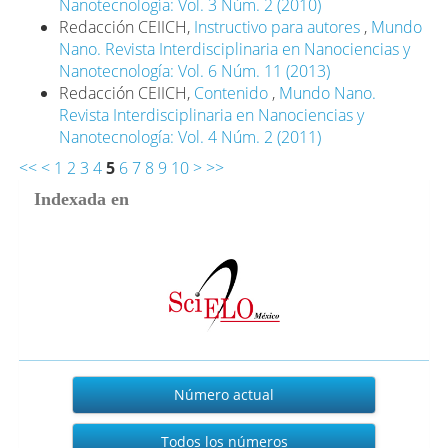
Nanotecnología: Vol. 3 Núm. 2 (2010)
Redacción CEIICH,
Instructivo para autores
,
Mundo
Nano. Revista Interdisciplinaria en Nanociencias y
Nanotecnología: Vol. 6 Núm. 11 (2013)
Redacción CEIICH,
Contenido
,
Mundo Nano.
Revista Interdisciplinaria en Nanociencias y
Nanotecnología: Vol. 4 Núm. 2 (2011)
<<
<
1
2
3
4
5
6
7
8
9
10
>
>>
Indexada en
Actual
Número actual
Todos los números