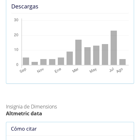
Descargas
Métricas Alternativas (PlumX)
Insignia de Dimensions
Altmetric data
Detalles
Cómo citar
del