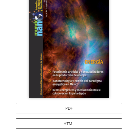
lateral
del
artículo
PDF
HTML