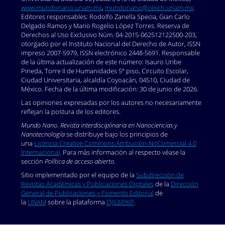
www.mundonano.unam.mx
,
mundonano@ceiich.unam.mx
.
Editores responsables: Rodolfo Zanella Specia, Gian Carlo
Delgado Ramos y Mario Rogelio López Torres. Reserva de
Derechos al Uso Exclusivo Núm. 04-2015-062512122500-203,
otorgado por el Instituto Nacional del Derecho de Autor, ISSN
impreso 2007-5979, ISSN electrónico 2448-5691. Responsable
de la última actualización de este número: Isauro Uribe
Pineda, Torre II de Humanidades 5º piso, Circuito Escolar,
Ciudad Universitaria, alcaldía Coyoacán, 04510, Ciudad de
México. Fecha de la última modificación: 30 de junio de 2026.
Las opiniones expresadas por los autores no necesariamente
reflejan la postura de los editores.
Mundo Nano. Revista interdisciplinaria en Nanociencias y
Nanotecnología
se distribuye bajo los principios de
una
Licencia Creative Commons Atribución-NoComercial 4.0
Internacional
. Para más información al respecto véase la
sección
Política de acceso abierto
.
Sitio implementado por el equipo de la
Subdirección de
Revistas Académicas y Publicaciones Digitales
de la
Dirección
General de Publicaciones y Fomento Editorial
de
la
UNAM
sobre la plataforma
OJS3/PKP
.