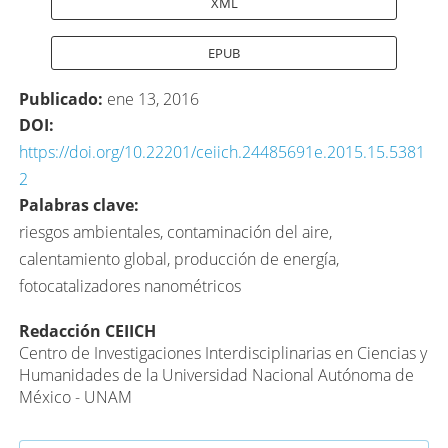
XML
EPUB
Publicado:
ene 13, 2016
DOI:
https://doi.org/10.22201/ceiich.24485691e.2015.15.5381
2
Palabras clave:
riesgos ambientales, contaminación del aire,
calentamiento global, producción de energía,
fotocatalizadores nanométricos
Contenido
Redacción CEIICH
Centro de Investigaciones Interdisciplinarias en Ciencias y
principal
Humanidades de la Universidad Nacional Autónoma de
del
México - UNAM
artículo