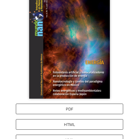
lateral
del
artículo
PDF
HTML