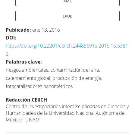
XML
EPUB
Publicado:
ene 13, 2016
DOI:
https://doi.org/10.22201/ceiich.24485691e.2015.15.5381
2
Palabras clave:
riesgos ambientales, contaminación del aire,
calentamiento global, producción de energía,
fotocatalizadores nanométricos
Contenido
Redacción CEIICH
Centro de Investigaciones Interdisciplinarias en Ciencias y
principal
Humanidades de la Universidad Nacional Autónoma de
del
México - UNAM
artículo