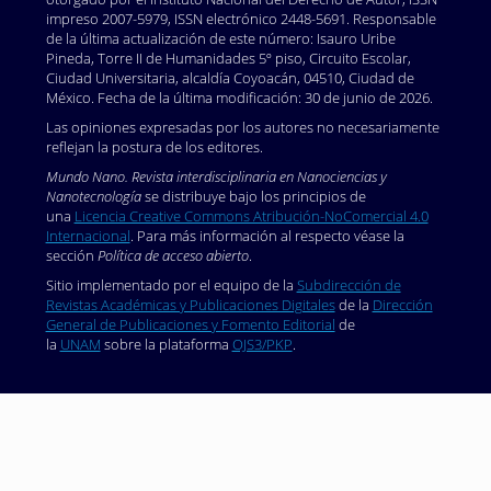
impreso 2007-5979, ISSN electrónico 2448-5691. Responsable
de la última actualización de este número: Isauro Uribe
Pineda, Torre II de Humanidades 5º piso, Circuito Escolar,
Ciudad Universitaria, alcaldía Coyoacán, 04510, Ciudad de
México. Fecha de la última modificación: 30 de junio de 2026.
Las opiniones expresadas por los autores no necesariamente
reflejan la postura de los editores.
Mundo Nano. Revista interdisciplinaria en Nanociencias y
Nanotecnología
se distribuye bajo los principios de
una
Licencia Creative Commons Atribución-NoComercial 4.0
Internacional
. Para más información al respecto véase la
sección
Política de acceso abierto
.
Sitio implementado por el equipo de la
Subdirección de
Revistas Académicas y Publicaciones Digitales
de la
Dirección
General de Publicaciones y Fomento Editorial
de
la
UNAM
sobre la plataforma
OJS3/PKP
.