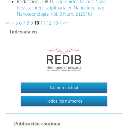
Redacción CEIICH,
Contenido
,
Mundo Nano.
Revista Interdisciplinaria en Nanociencias y
Nanotecnología: Vol. 3 Núm. 2 (2010)
<<
<
5
6
7
8
9
10
11
12
13
>
>>
Indexada en
Actual
Número actual
Todos los números
publicacion_continua
Publicación continua