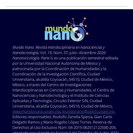
resúmen
gráfico
Mundo Nano. Revista Interdisciplinaria en Nano
ciencias y
Nanotecnología
, Vol. 19, Núm. 37, julio–diciembre 2026:
Nanotoxicología. Parte II
, es una publicación semestral editada
por la Universidad Nacional Autónoma de México y
patrocinada por la Coordinación de Humanidades y la
Coordinación de la Investigación Científica, Ciudad
Universitaria, alcaldía Coyoacán, 04510, Ciudad de México,
México, a través del Centro de Investigaciones
Interdisciplinarias en Ciencias y Humanidades, el Centro de
Nanociencias y Nanotecnología y el Instituto de Ciencias
Aplicadas y Tecnología, Circuito Exterior S/N, Ciudad
Universitaria, alcaldía Coyoacán, 04510, Ciudad de México,
www.mundonano.unam.mx
,
mundonano@ceiich.unam.mx
.
Editores responsables: Rodolfo Zanella Specia, Gian Carlo
Delgado Ramos y Mario Rogelio López Torres. Reserva de
Derechos al Uso Exclusivo Núm. 04-2015-062512122500-203,
otorgado por el Instituto Nacional del Derecho de Autor, ISSN