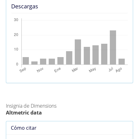
Descargas
Métricas Alternativas (PlumX)
Insignia de Dimensions
Altmetric data
Detalles
Cómo citar
del