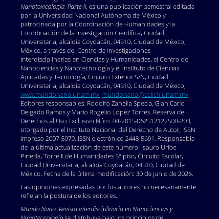
Nanotoxicología. Parte II
, es una publicación semestral editada
por la Universidad Nacional Autónoma de México y
patrocinada por la Coordinación de Humanidades y la
Coordinación de la Investigación Científica, Ciudad
Universitaria, alcaldía Coyoacán, 04510, Ciudad de México,
México, a través del Centro de Investigaciones
Interdisciplinarias en Ciencias y Humanidades, el Centro de
Nanociencias y Nanotecnología y el Instituto de Ciencias
Aplicadas y Tecnología, Circuito Exterior S/N, Ciudad
Universitaria, alcaldía Coyoacán, 04510, Ciudad de México,
www.mundonano.unam.mx
,
mundonano@ceiich.unam.mx
.
Editores responsables: Rodolfo Zanella Specia, Gian Carlo
Delgado Ramos y Mario Rogelio López Torres. Reserva de
Derechos al Uso Exclusivo Núm. 04-2015-062512122500-203,
otorgado por el Instituto Nacional del Derecho de Autor, ISSN
impreso 2007-5979, ISSN electrónico 2448-5691. Responsable
de la última actualización de este número: Isauro Uribe
Pineda, Torre II de Humanidades 5º piso, Circuito Escolar,
Ciudad Universitaria, alcaldía Coyoacán, 04510, Ciudad de
México. Fecha de la última modificación: 30 de junio de 2026.
Las opiniones expresadas por los autores no necesariamente
reflejan la postura de los editores.
Mundo Nano. Revista interdisciplinaria en Nanociencias y
Nanotecnología
se distribuye bajo los principios de