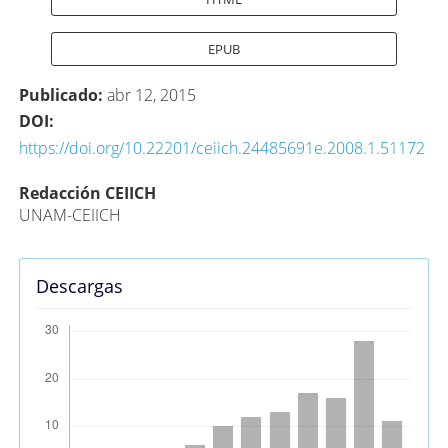
EPUB
Publicado:
abr 12, 2015
DOI:
https://doi.org/10.22201/ceiich.24485691e.2008.1.51172
Contenido
Redacción CEIICH
UNAM-CEIICH
principal
del
artículo
Descargas