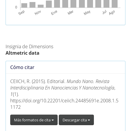
Métricas Alternativas (PlumX)
Insignia de Dimensions
Altmetric data
Detalles
Cómo citar
del
artículo
CEIICH, R. (2015). Editorial.
Mundo Nano. Revista
Interdisciplinaria En Nanociencias Y Nanotecnología
,
1
(1).
https://doi.org/10.22201/ceiich.24485691e.2008.1.5
1172
Más formatos de cita
Descargar cita