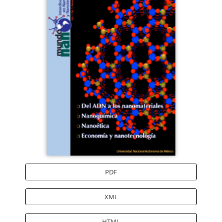
lateral
del
artículo
PDF
XML
HTML