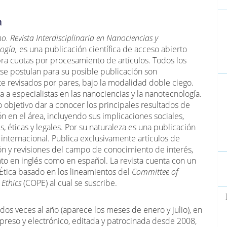
n
lo
 Revista Interdisciplinaria en Nanociencias y
ogía,
es una publicación científica de acceso abierto
ra cuotas por procesamiento de artículos. Todos los
 se postulan para su posible publicación son
e revisados por pares, bajo la modalidad doble ciego.
da a especialistas en las nanociencias y la nanotecnología.
 objetivo dar a conocer los principales resultados de
ón en el área, incluyendo sus implicaciones sociales,
, éticas y legales. Por su naturaleza es una publicación
internacional. Publica exclusivamente artículos de
ión y revisiones del campo de conocimiento de interés,
E
nto en inglés como en español. La revista cuenta con un
u
Ética basado en los lineamientos del
Committee of
 Ethics
(COPE) al cual se suscribe.
a
dos veces al año (aparece los meses de enero y julio), en
preso y electrónico, editada y patrocinada desde 2008,