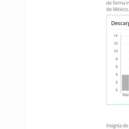
de forma i
de México
Descar
Métrica
Insignia d