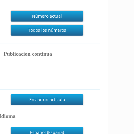
Actual
Número actual
Todos los números
publicacion_continua
Publicación continua
nviar
n
Enviar un artículo
rtículo
Idioma
Español (España)