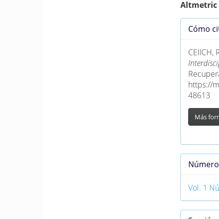
Altmetric
Detall
Cómo ci
del
artícu
CEIICH, 
Interdis
Recupera
https://
48613
Más for
Númer
Vol. 1 N