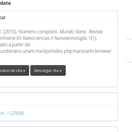
 data
es
tar
lo
R. (2015). Número completo.
Mundo Nano. Revista
ciplinaria En Nanociencias Y Nanotecnología
,
1
(1).
do a partir de
mundonano.unam.mx/ojs/index.php/nano/article/view/
matos de cita
Descargar cita
o
úm. 1 (2008)