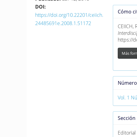
DOI:
Detall
Cómo ci
https://doi.org/10.22201/ceiich.
del
24485691e.2008.1.51172
artícu
CEIICH, R
Interdis
https://
Más for
Númer
Vol. 1 N
Sección
Editorial