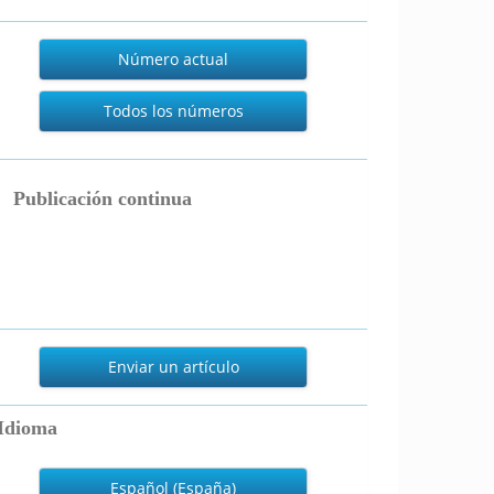
Actual
Número actual
Todos los números
publicacion_continua
Publicación continua
nviar
n
Enviar un artículo
rtículo
Idioma
Español (España)