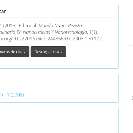
es
tar
lo
. (2015). Editorial.
Mundo Nano. Revista
ciplinaria En Nanociencias Y Nanotecnología
,
1
(1).
doi.org/10.22201/ceiich.24485691e.2008.1.51172
matos de cita
Descargar cita
o
úm. 1 (2008)