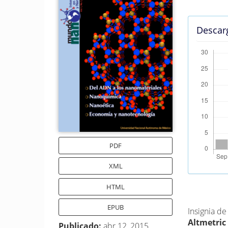
del
del
artículo
artícu
Descar
PDF
XML
HTML
Métrica
EPUB
Insignia d
Altmetric
Publicado:
abr 12, 2015