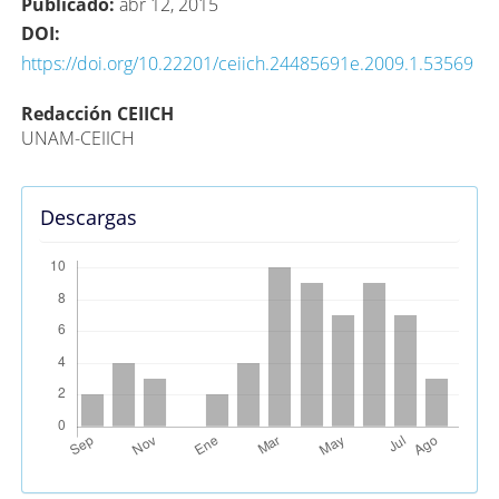
Publicado:
abr 12, 2015
DOI:
https://doi.org/10.22201/ceiich.24485691e.2009.1.53569
Contenido
Redacción CEIICH
UNAM-CEIICH
principal
del
artículo
Descargas