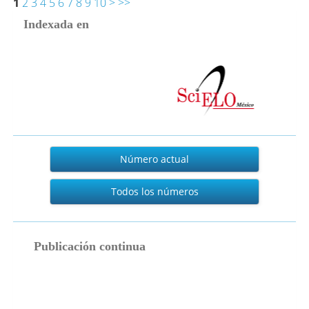
1
2
3
4
5
6
7
8
9
10
>
>>
Indexada en
Actual
Número actual
Todos los números
publicacion_continua
Publicación continua