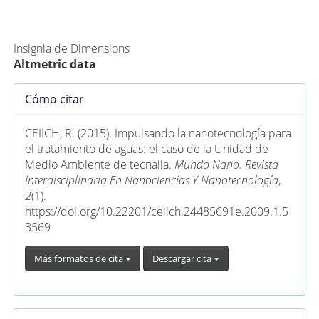
Métricas Alternativas (PlumX)
Insignia de Dimensions
Altmetric data
Detalles
Cómo citar
del
artículo
CEIICH, R. (2015). Impulsando la nanotecnología para
el tratamiento de aguas: el caso de la Unidad de
Medio Ambiente de tecnalia.
Mundo Nano. Revista
Interdisciplinaria En Nanociencias Y Nanotecnología
,
2
(1).
https://doi.org/10.22201/ceiich.24485691e.2009.1.5
3569
Más formatos de cita
Descargar cita