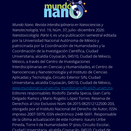
Mundo Nano. Revista Interdisciplinaria en Nano
ciencias y
Nanotecnología
, Vol. 19, Núm. 37, julio–diciembre 2026:
Nanotoxicología. Parte II
, es una publicación semestral editada
por la Universidad Nacional Autónoma de México y
patrocinada por la Coordinación de Humanidades y la
Coordinación de la Investigación Científica, Ciudad
Universitaria, alcaldía Coyoacán, 04510, Ciudad de México,
México, a través del Centro de Investigaciones
Interdisciplinarias en Ciencias y Humanidades, el Centro de
Nanociencias y Nanotecnología y el Instituto de Ciencias
Aplicadas y Tecnología, Circuito Exterior S/N, Ciudad
Universitaria, alcaldía Coyoacán, 04510, Ciudad de México,
www.mundonano.unam.mx
,
mundonano@ceiich.unam.mx
.
Editores responsables: Rodolfo Zanella Specia, Gian Carlo
Delgado Ramos y Mario Rogelio López Torres. Reserva de
Derechos al Uso Exclusivo Núm. 04-2015-062512122500-203,
otorgado por el Instituto Nacional del Derecho de Autor, ISSN
impreso 2007-5979, ISSN electrónico 2448-5691. Responsable
de la última actualización de este número: Isauro Uribe
Pineda, Torre II de Humanidades 5º piso, Circuito Escolar,
Ciudad Universitaria, alcaldía Coyoacán, 04510, Ciudad de