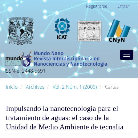
Navegación
Registrarse
Entrar
principal
Contenido
principal
Barra
lateral
Togg
navig
ISSN-e: 2448-5691
Inicio
Archivos
Vol. 2 Núm. 1 (2009)
Cartas
Impulsando la nanotecnología para el
tratamiento de aguas: el caso de la
Unidad de Medio Ambiente de tecnalia