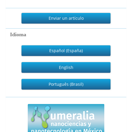
Enviar
un
Enviar un artículo
artículo
Idioma
Español (España)
English
Português (Brasil)
numeralia