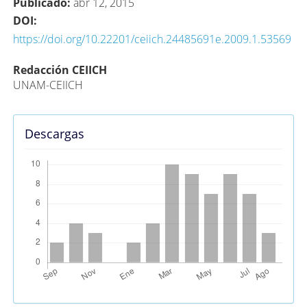
Publicado:
abr 12, 2015
DOI:
https://doi.org/10.22201/ceiich.24485691e.2009.1.53569
Contenido
Redacción CEIICH
UNAM-CEIICH
principal
del
artículo
Descargas