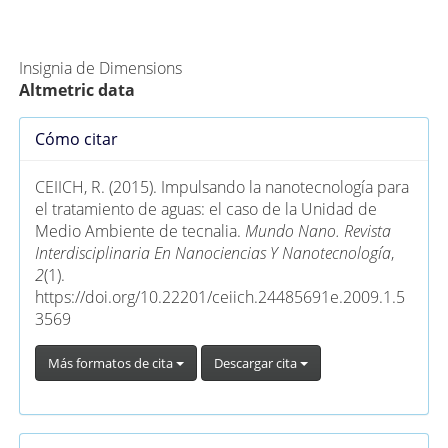
Métricas Alternativas (PlumX)
Insignia de Dimensions
Altmetric data
Detalles
Cómo citar
del
artículo
CEIICH, R. (2015). Impulsando la nanotecnología para
el tratamiento de aguas: el caso de la Unidad de
Medio Ambiente de tecnalia.
Mundo Nano. Revista
Interdisciplinaria En Nanociencias Y Nanotecnología
,
2
(1).
https://doi.org/10.22201/ceiich.24485691e.2009.1.5
3569
Más formatos de cita
Descargar cita