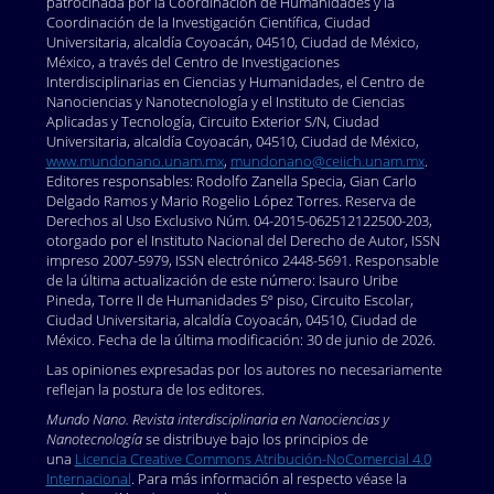
patrocinada por la Coordinación de Humanidades y la
Coordinación de la Investigación Científica, Ciudad
Universitaria, alcaldía Coyoacán, 04510, Ciudad de México,
México, a través del Centro de Investigaciones
Interdisciplinarias en Ciencias y Humanidades, el Centro de
Nanociencias y Nanotecnología y el Instituto de Ciencias
Aplicadas y Tecnología, Circuito Exterior S/N, Ciudad
Universitaria, alcaldía Coyoacán, 04510, Ciudad de México,
www.mundonano.unam.mx
,
mundonano@ceiich.unam.mx
.
Editores responsables: Rodolfo Zanella Specia, Gian Carlo
Delgado Ramos y Mario Rogelio López Torres. Reserva de
Derechos al Uso Exclusivo Núm. 04-2015-062512122500-203,
otorgado por el Instituto Nacional del Derecho de Autor, ISSN
impreso 2007-5979, ISSN electrónico 2448-5691. Responsable
de la última actualización de este número: Isauro Uribe
Pineda, Torre II de Humanidades 5º piso, Circuito Escolar,
Ciudad Universitaria, alcaldía Coyoacán, 04510, Ciudad de
México. Fecha de la última modificación: 30 de junio de 2026.
Las opiniones expresadas por los autores no necesariamente
reflejan la postura de los editores.
Mundo Nano. Revista interdisciplinaria en Nanociencias y
Nanotecnología
se distribuye bajo los principios de
una
Licencia Creative Commons Atribución-NoComercial 4.0
Internacional
. Para más información al respecto véase la