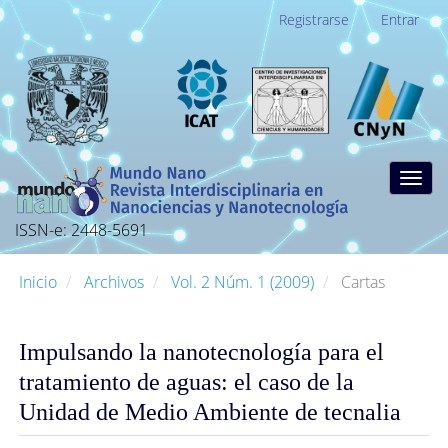
Navegación
Registrarse
Entrar
principal
Contenido
principal
Barra
lateral
Togg
navig
ISSN-e: 2448-5691
Inicio
Archivos
Vol. 2 Núm. 1 (2009)
Cartas
Impulsando la nanotecnología para el
tratamiento de aguas: el caso de la
Unidad de Medio Ambiente de tecnalia