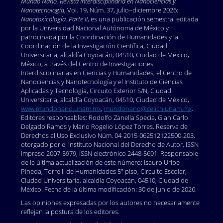
Mundo Nano. Revista Interdisciplinaria en Nano
ciencias y
Nanotecnología
, Vol. 19, Núm. 37, julio–diciembre 2026:
Nanotoxicología. Parte II
, es una publicación semestral editada
por la Universidad Nacional Autónoma de México y
patrocinada por la Coordinación de Humanidades y la
Coordinación de la Investigación Científica, Ciudad
Universitaria, alcaldía Coyoacán, 04510, Ciudad de México,
México, a través del Centro de Investigaciones
Interdisciplinarias en Ciencias y Humanidades, el Centro de
Nanociencias y Nanotecnología y el Instituto de Ciencias
Aplicadas y Tecnología, Circuito Exterior S/N, Ciudad
Universitaria, alcaldía Coyoacán, 04510, Ciudad de México,
www.mundonano.unam.mx
,
mundonano@ceiich.unam.mx
.
Editores responsables: Rodolfo Zanella Specia, Gian Carlo
Delgado Ramos y Mario Rogelio López Torres. Reserva de
Derechos al Uso Exclusivo Núm. 04-2015-062512122500-203,
otorgado por el Instituto Nacional del Derecho de Autor, ISSN
impreso 2007-5979, ISSN electrónico 2448-5691. Responsable
de la última actualización de este número: Isauro Uribe
Pineda, Torre II de Humanidades 5º piso, Circuito Escolar,
Ciudad Universitaria, alcaldía Coyoacán, 04510, Ciudad de
México. Fecha de la última modificación: 30 de junio de 2026.
Las opiniones expresadas por los autores no necesariamente
reflejan la postura de los editores.