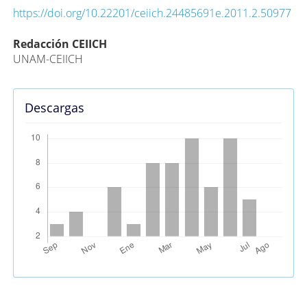
https://doi.org/10.22201/ceiich.24485691e.2011.2.50977
Contenido
Redacción CEIICH
UNAM-CEIICH
principal
del
artículo
Descargas
Métricas Alternativas (PlumX)