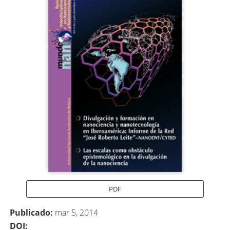
lateral
del
artículo
PDF
Publicado:
mar 5, 2014
DOI: