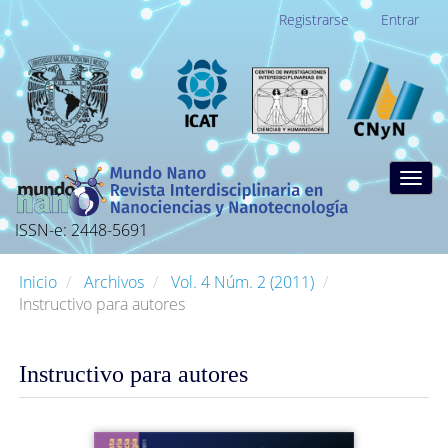
Navegación
Registrarse
Entrar
principal
Contenido
principal
Barra
lateral
Togg
navig
ISSN-e: 2448-5691
Inicio
Archivos
Vol. 4 Núm. 2 (2011)
Instructivo para autores
Instructivo para autores
Barra