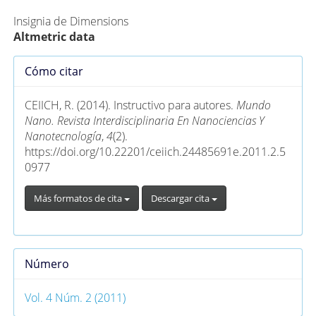
Insignia de Dimensions
Altmetric data
Detalles
Cómo citar
del
artículo
CEIICH, R. (2014). Instructivo para autores.
Mundo
Nano. Revista Interdisciplinaria En Nanociencias Y
Nanotecnología
,
4
(2).
https://doi.org/10.22201/ceiich.24485691e.2011.2.5
0977
Más formatos de cita
Descargar cita
Número
Vol. 4 Núm. 2 (2011)