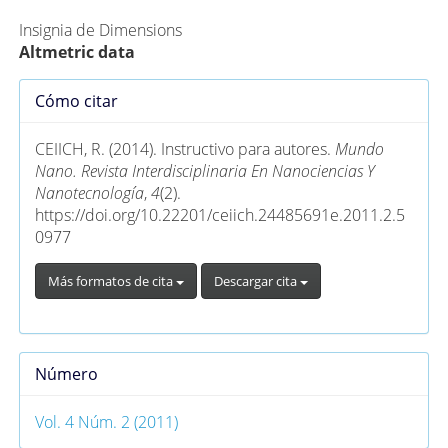
Insignia de Dimensions
Altmetric data
Detalles
Cómo citar
del
artículo
CEIICH, R. (2014). Instructivo para autores.
Mundo
Nano. Revista Interdisciplinaria En Nanociencias Y
Nanotecnología
,
4
(2).
https://doi.org/10.22201/ceiich.24485691e.2011.2.5
0977
Más formatos de cita
Descargar cita
Número
Vol. 4 Núm. 2 (2011)