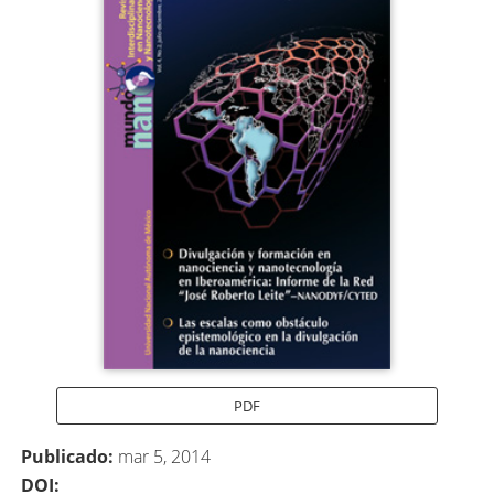
lateral
del
artículo
PDF
Publicado:
mar 5, 2014
DOI: