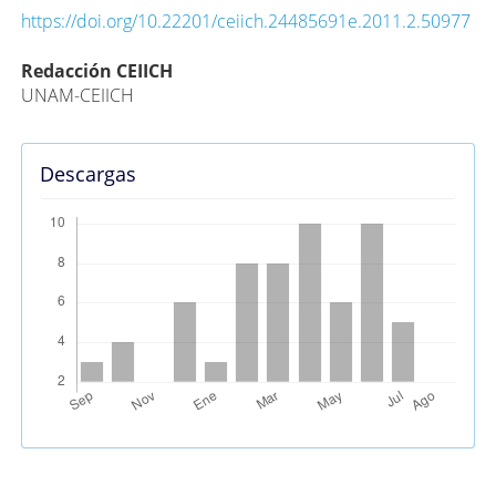
https://doi.org/10.22201/ceiich.24485691e.2011.2.50977
Contenido
Redacción CEIICH
UNAM-CEIICH
principal
del
artículo
Descargas
Métricas Alternativas (PlumX)