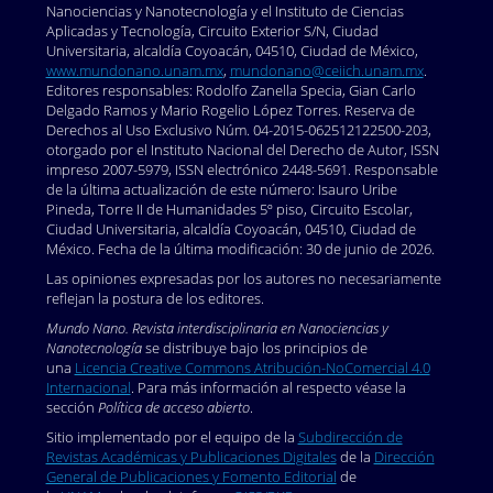
Nanociencias y Nanotecnología y el Instituto de Ciencias
Aplicadas y Tecnología, Circuito Exterior S/N, Ciudad
Universitaria, alcaldía Coyoacán, 04510, Ciudad de México,
www.mundonano.unam.mx
,
mundonano@ceiich.unam.mx
.
Editores responsables: Rodolfo Zanella Specia, Gian Carlo
Delgado Ramos y Mario Rogelio López Torres. Reserva de
Derechos al Uso Exclusivo Núm. 04-2015-062512122500-203,
otorgado por el Instituto Nacional del Derecho de Autor, ISSN
impreso 2007-5979, ISSN electrónico 2448-5691. Responsable
de la última actualización de este número: Isauro Uribe
Pineda, Torre II de Humanidades 5º piso, Circuito Escolar,
Ciudad Universitaria, alcaldía Coyoacán, 04510, Ciudad de
México. Fecha de la última modificación: 30 de junio de 2026.
Las opiniones expresadas por los autores no necesariamente
reflejan la postura de los editores.
Mundo Nano. Revista interdisciplinaria en Nanociencias y
Nanotecnología
se distribuye bajo los principios de
una
Licencia Creative Commons Atribución-NoComercial 4.0
Internacional
. Para más información al respecto véase la
sección
Política de acceso abierto
.
Sitio implementado por el equipo de la
Subdirección de
Revistas Académicas y Publicaciones Digitales
de la
Dirección
General de Publicaciones y Fomento Editorial
de