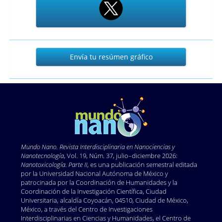
Envía
Envía tu resúmen gráfico
tu
resúmen
gráfico
Mundo Nano. Revista Interdisciplinaria en Nano
ciencias y
Nanotecnología
, Vol. 19, Núm. 37, julio–diciembre 2026:
Nanotoxicología. Parte II
, es una publicación semestral editada
por la Universidad Nacional Autónoma de México y
patrocinada por la Coordinación de Humanidades y la
Coordinación de la Investigación Científica, Ciudad
Universitaria, alcaldía Coyoacán, 04510, Ciudad de México,
México, a través del Centro de Investigaciones
Interdisciplinarias en Ciencias y Humanidades, el Centro de