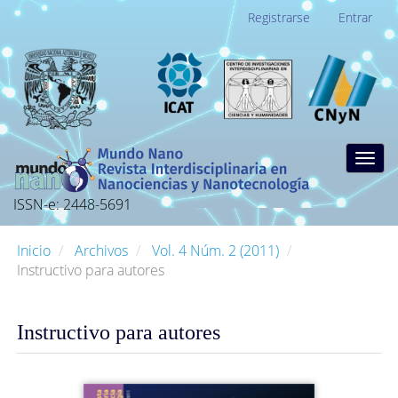
Navegación
Registrarse
Entrar
principal
Contenido
principal
Barra
lateral
Togg
navig
ISSN-e: 2448-5691
Inicio
Archivos
Vol. 4 Núm. 2 (2011)
Instructivo para autores
Instructivo para autores
Barra