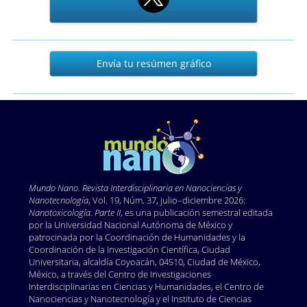
Envía
Envía tu resúmen gráfico
tu
resúmen
gráfico
Mundo Nano. Revista Interdisciplinaria en Nano
ciencias y
Nanotecnología
, Vol. 19, Núm. 37, julio–diciembre 2026:
Nanotoxicología. Parte II
, es una publicación semestral editada
por la Universidad Nacional Autónoma de México y
patrocinada por la Coordinación de Humanidades y la
Coordinación de la Investigación Científica, Ciudad
Universitaria, alcaldía Coyoacán, 04510, Ciudad de México,
México, a través del Centro de Investigaciones
Interdisciplinarias en Ciencias y Humanidades, el Centro de
Nanociencias y Nanotecnología y el Instituto de Ciencias