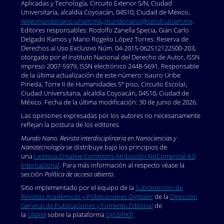
Aplicadas y Tecnología, Circuito Exterior S/N, Ciudad
Universitaria, alcaldía Coyoacán, 04510, Ciudad de México,
www.mundonano.unam.mx
,
mundonano@ceiich.unam.mx
.
Editores responsables: Rodolfo Zanella Specia, Gian Carlo
Delgado Ramos y Mario Rogelio López Torres. Reserva de
Derechos al Uso Exclusivo Núm. 04-2015-062512122500-203,
otorgado por el Instituto Nacional del Derecho de Autor, ISSN
impreso 2007-5979, ISSN electrónico 2448-5691. Responsable
de la última actualización de este número: Isauro Uribe
Pineda, Torre II de Humanidades 5º piso, Circuito Escolar,
Ciudad Universitaria, alcaldía Coyoacán, 04510, Ciudad de
México. Fecha de la última modificación: 30 de junio de 2026.
Las opiniones expresadas por los autores no necesariamente
reflejan la postura de los editores.
Mundo Nano. Revista interdisciplinaria en Nanociencias y
Nanotecnología
se distribuye bajo los principios de
una
Licencia Creative Commons Atribución-NoComercial 4.0
Internacional
. Para más información al respecto véase la
sección
Política de acceso abierto
.
Sitio implementado por el equipo de la
Subdirección de
Revistas Académicas y Publicaciones Digitales
de la
Dirección
General de Publicaciones y Fomento Editorial
de
la
UNAM
sobre la plataforma
OJS3/PKP
.