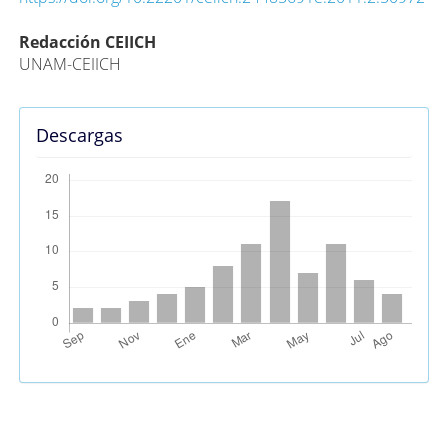
Contenido
Redacción CEIICH
UNAM-CEIICH
principal
del
artículo
Descargas
Métricas Alternativas (PlumX)