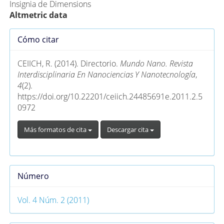
Insignia de Dimensions
Altmetric data
Detalles
Cómo citar
del
artículo
CEIICH, R. (2014). Directorio.
Mundo Nano. Revista
Interdisciplinaria En Nanociencias Y Nanotecnología
,
4
(2).
https://doi.org/10.22201/ceiich.24485691e.2011.2.5
0972
Más formatos de cita
Descargar cita
Número
Vol. 4 Núm. 2 (2011)