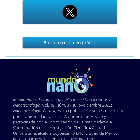
Envía
Envía tu resúmen gráfico
tu
resúmen
gráfico
Mundo Nano. Revista Interdisciplinaria en Nano
ciencias y
Nanotecnología
, Vol. 19, Núm. 37, julio–diciembre 2026:
Nanotoxicología. Parte II
, es una publicación semestral editada
por la Universidad Nacional Autónoma de México y
patrocinada por la Coordinación de Humanidades y la
Coordinación de la Investigación Científica, Ciudad
Universitaria, alcaldía Coyoacán, 04510, Ciudad de México,
México, a través del Centro de Investigaciones