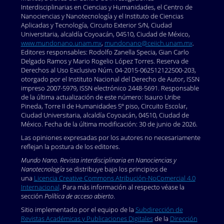
Interdisciplinarias en Ciencias y Humanidades, el Centro de
Nanociencias y Nanotecnología y el Instituto de Ciencias
Aplicadas y Tecnología, Circuito Exterior S/N, Ciudad
Universitaria, alcaldía Coyoacán, 04510, Ciudad de México,
www.mundonano.unam.mx
,
mundonano@ceiich.unam.mx
.
Editores responsables: Rodolfo Zanella Specia, Gian Carlo
Delgado Ramos y Mario Rogelio López Torres. Reserva de
Derechos al Uso Exclusivo Núm. 04-2015-062512122500-203,
otorgado por el Instituto Nacional del Derecho de Autor, ISSN
impreso 2007-5979, ISSN electrónico 2448-5691. Responsable
de la última actualización de este número: Isauro Uribe
Pineda, Torre II de Humanidades 5º piso, Circuito Escolar,
Ciudad Universitaria, alcaldía Coyoacán, 04510, Ciudad de
México. Fecha de la última modificación: 30 de junio de 2026.
Las opiniones expresadas por los autores no necesariamente
reflejan la postura de los editores.
Mundo Nano. Revista interdisciplinaria en Nanociencias y
Nanotecnología
se distribuye bajo los principios de
una
Licencia Creative Commons Atribución-NoComercial 4.0
Internacional
. Para más información al respecto véase la
sección
Política de acceso abierto
.
Sitio implementado por el equipo de la
Subdirección de
Revistas Académicas y Publicaciones Digitales
de la
Dirección