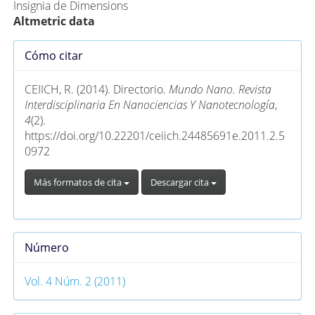
Insignia de Dimensions
Altmetric data
Detalles
Cómo citar
del
artículo
CEIICH, R. (2014). Directorio.
Mundo Nano. Revista
Interdisciplinaria En Nanociencias Y Nanotecnología
,
4
(2).
https://doi.org/10.22201/ceiich.24485691e.2011.2.5
0972
Más formatos de cita
Descargar cita
Número
Vol. 4 Núm. 2 (2011)