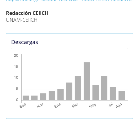
Contenido
Redacción CEIICH
UNAM-CEIICH
principal
del
artículo
Descargas
Métricas Alternativas (PlumX)