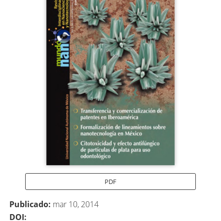
lateral
del
artículo
PDF
Publicado:
mar 10, 2014
DOI: