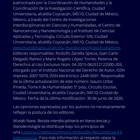
patrocinada por la Coordinación de Humanidades y la
Coordinación de la Investigación Científica, Ciudad
Universitaria, alcaldía Coyoacán, 04510, Ciudad de México,
México, a través del Centro de Investigaciones
Interdisciplinarias en Ciencias y Humanidades, el Centro de
Nanociencias y Nanotecnología y el Instituto de Ciencias
Aplicadas y Tecnología, Circuito Exterior S/N, Ciudad
Universitaria, alcaldía Coyoacán, 04510, Ciudad de México,
www.mundonano.unam.mx
,
mundonano@ceiich.unam.mx
.
Editores responsables: Rodolfo Zanella Specia, Gian Carlo
Delgado Ramos y Mario Rogelio López Torres. Reserva de
Derechos al Uso Exclusivo Núm. 04-2015-062512122500-203,
otorgado por el Instituto Nacional del Derecho de Autor, ISSN
impreso 2007-5979, ISSN electrónico 2448-5691. Responsable
de la última actualización de este número: Isauro Uribe
Pineda, Torre II de Humanidades 5º piso, Circuito Escolar,
Ciudad Universitaria, alcaldía Coyoacán, 04510, Ciudad de
México. Fecha de la última modificación: 30 de junio de 2026.
Las opiniones expresadas por los autores no necesariamente
reflejan la postura de los editores.
Mundo Nano. Revista interdisciplinaria en Nanociencias y
Nanotecnología
se distribuye bajo los principios de
una
Licencia Creative Commons Atribución-NoComercial 4.0
Internacional
. Para más información al respecto véase la