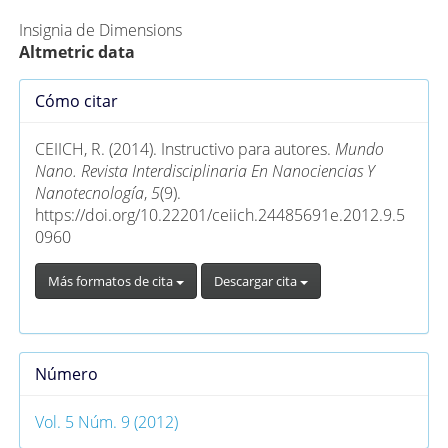
Insignia de Dimensions
Altmetric data
Detalles
Cómo citar
del
artículo
CEIICH, R. (2014). Instructivo para autores.
Mundo
Nano. Revista Interdisciplinaria En Nanociencias Y
Nanotecnología
,
5
(9).
https://doi.org/10.22201/ceiich.24485691e.2012.9.5
0960
Más formatos de cita
Descargar cita
Número
Vol. 5 Núm. 9 (2012)