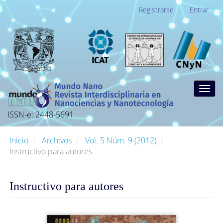
Navegación
Registrarse
Entrar
principal
Contenido
principal
Barra
lateral
Togg
navig
ISSN-e: 2448-5691
Inicio
Archivos
Vol. 5 Núm. 9 (2012)
Instructivo para autores
Instructivo para autores
Barra