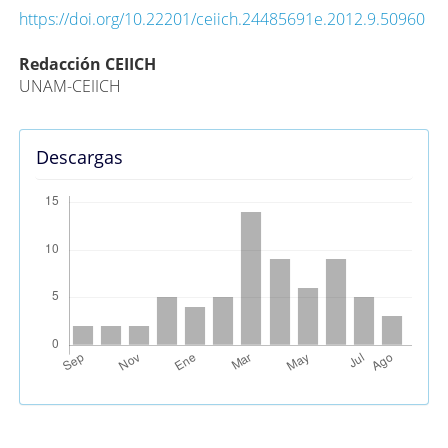
https://doi.org/10.22201/ceiich.24485691e.2012.9.50960
Contenido
Redacción CEIICH
UNAM-CEIICH
principal
del
artículo
Descargas
Métricas Alternativas (PlumX)