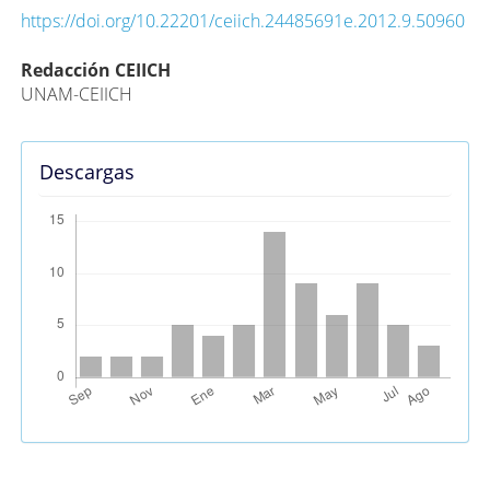
https://doi.org/10.22201/ceiich.24485691e.2012.9.50960
Contenido
Redacción CEIICH
UNAM-CEIICH
principal
del
artículo
Descargas
Métricas Alternativas (PlumX)