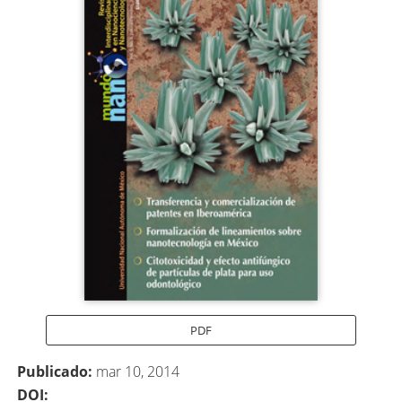
lateral
del
artículo
PDF
Publicado:
mar 10, 2014
DOI: