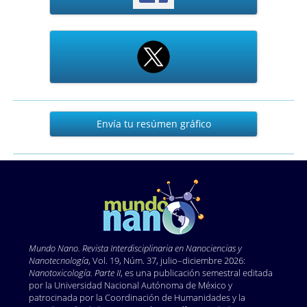
Envía
Envía tu resúmen gráfico
tu
resúmen
gráfico
Mundo Nano. Revista Interdisciplinaria en Nano
ciencias y
Nanotecnología
, Vol. 19, Núm. 37, julio–diciembre 2026:
Nanotoxicología. Parte II
, es una publicación semestral editada
por la Universidad Nacional Autónoma de México y
patrocinada por la Coordinación de Humanidades y la