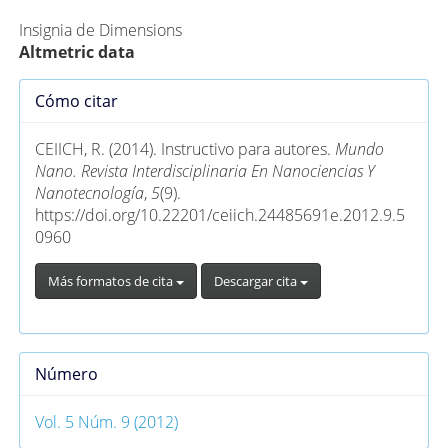
Insignia de Dimensions
Altmetric data
Detalles
Cómo citar
del
artículo
CEIICH, R. (2014). Instructivo para autores.
Mundo
Nano. Revista Interdisciplinaria En Nanociencias Y
Nanotecnología
,
5
(9).
https://doi.org/10.22201/ceiich.24485691e.2012.9.5
0960
Más formatos de cita
Descargar cita
Número
Vol. 5 Núm. 9 (2012)