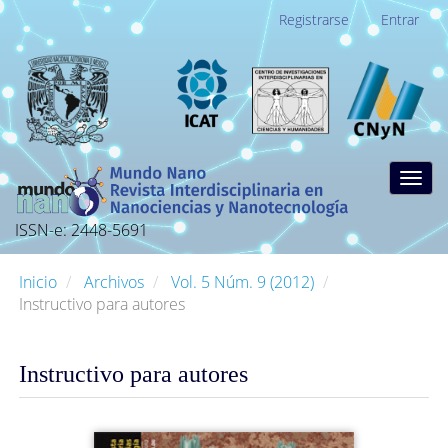
Navegación
Registrarse
Entrar
principal
Contenido
principal
Barra
lateral
Togg
navig
ISSN-e: 2448-5691
Inicio
Archivos
Vol. 5 Núm. 9 (2012)
Instructivo para autores
Instructivo para autores
Barra