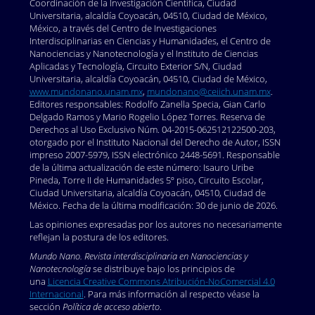
Coordinación de la Investigación Científica, Ciudad
Universitaria, alcaldía Coyoacán, 04510, Ciudad de México,
México, a través del Centro de Investigaciones
Interdisciplinarias en Ciencias y Humanidades, el Centro de
Nanociencias y Nanotecnología y el Instituto de Ciencias
Aplicadas y Tecnología, Circuito Exterior S/N, Ciudad
Universitaria, alcaldía Coyoacán, 04510, Ciudad de México,
www.mundonano.unam.mx
,
mundonano@ceiich.unam.mx
.
Editores responsables: Rodolfo Zanella Specia, Gian Carlo
Delgado Ramos y Mario Rogelio López Torres. Reserva de
Derechos al Uso Exclusivo Núm. 04-2015-062512122500-203,
otorgado por el Instituto Nacional del Derecho de Autor, ISSN
impreso 2007-5979, ISSN electrónico 2448-5691. Responsable
de la última actualización de este número: Isauro Uribe
Pineda, Torre II de Humanidades 5º piso, Circuito Escolar,
Ciudad Universitaria, alcaldía Coyoacán, 04510, Ciudad de
México. Fecha de la última modificación: 30 de junio de 2026.
Las opiniones expresadas por los autores no necesariamente
reflejan la postura de los editores.
Mundo Nano. Revista interdisciplinaria en Nanociencias y
Nanotecnología
se distribuye bajo los principios de
una
Licencia Creative Commons Atribución-NoComercial 4.0
Internacional
. Para más información al respecto véase la
sección
Política de acceso abierto
.