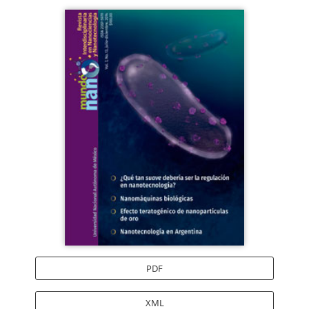
Barra
lateral
del
artículo
PDF
XML