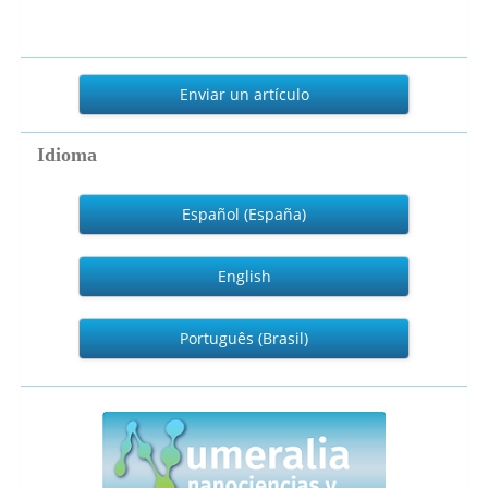
Enviar
un
Enviar un artículo
artículo
Idioma
Español (España)
English
Português (Brasil)
numeralia