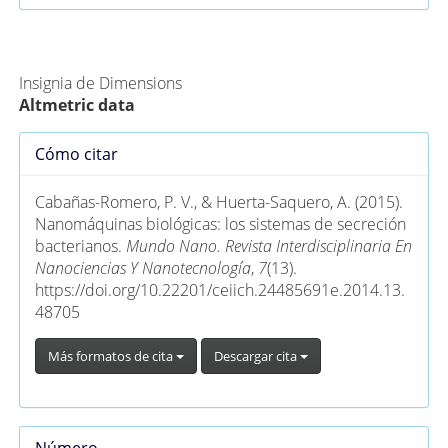
Métricas Alternativas (PlumX)
Insignia de Dimensions
Altmetric data
Detalles
Cómo citar
del
artículo
Cabañas-Romero, P. V., & Huerta-Saquero, A. (2015).
Nanomáquinas biológicas: los sistemas de secreción
bacterianos.
Mundo Nano. Revista Interdisciplinaria En
Nanociencias Y Nanotecnología
,
7
(13).
https://doi.org/10.22201/ceiich.24485691e.2014.13.
48705
Más formatos de cita
Descargar cita