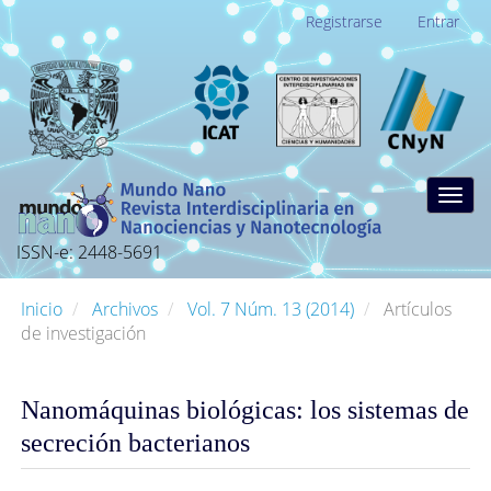
Navegación
Registrarse
Entrar
principal
Contenido
principal
Barra
lateral
Togg
navig
ISSN-e: 2448-5691
Inicio
Archivos
Vol. 7 Núm. 13 (2014)
Artículos
de investigación
Nanomáquinas biológicas: los sistemas de
secreción bacterianos