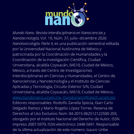
Mundo Nano. Revista Interdisciplinaria en Nano
ciencias y
Nanotecnología
, Vol. 19, Núm. 37, julio–diciembre 2026:
Nanotoxicología. Parte II
, es una publicación semestral editada
por la Universidad Nacional Autónoma de México y
patrocinada por la Coordinación de Humanidades y la
Coordinación de la Investigación Científica, Ciudad
Universitaria, alcaldía Coyoacán, 04510, Ciudad de México,
México, a través del Centro de Investigaciones
Interdisciplinarias en Ciencias y Humanidades, el Centro de
Nanociencias y Nanotecnología y el Instituto de Ciencias
Aplicadas y Tecnología, Circuito Exterior S/N, Ciudad
Universitaria, alcaldía Coyoacán, 04510, Ciudad de México,
www.mundonano.unam.mx
,
mundonano@ceiich.unam.mx
.
Editores responsables: Rodolfo Zanella Specia, Gian Carlo
Delgado Ramos y Mario Rogelio López Torres. Reserva de
Derechos al Uso Exclusivo Núm. 04-2015-062512122500-203,
otorgado por el Instituto Nacional del Derecho de Autor, ISSN
impreso 2007-5979, ISSN electrónico 2448-5691. Responsable
de la última actualización de este número: Isauro Uribe