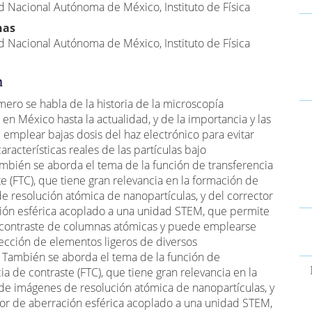
d Nacional Autónoma de México, Instituto de Física
pal
nas
d Nacional Autónoma de México, Instituto de Física
lo
n
mero se habla de la historia de la microscopía
 en México hasta la actualidad, y de la importancia y las
 emplear bajas dosis del haz electrónico para evitar
 características reales de las partículas bajo
ambién se aborda el tema de la función de transferencia
e (FTC), que tiene gran relevancia en la formación de
e resolución atómica de nanopartículas, y del corrector
ión esférica acoplado a una unidad STEM, que permite
E
 contraste de columnas atómicas y puede emplearse
u
tección de elementos ligeros de diversos
a
. También se aborda el tema de la función de
ia de contraste (FTC), que tiene gran relevancia en la
de imágenes de resolución atómica de nanopartículas, y
tor de aberración esférica acoplado a una unidad STEM,