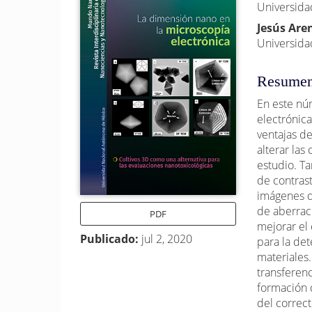
Universida
lateral
princi
Jesús Are
del
del
Universida
artículo
artícu
Resume
En este nú
electrónica
ventajas de
alterar las
estudio. T
de contrast
imágenes d
de aberrac
PDF
mejorar el
Publicado:
jul 2, 2020
para la de
materiales
transferenc
formación 
del correc