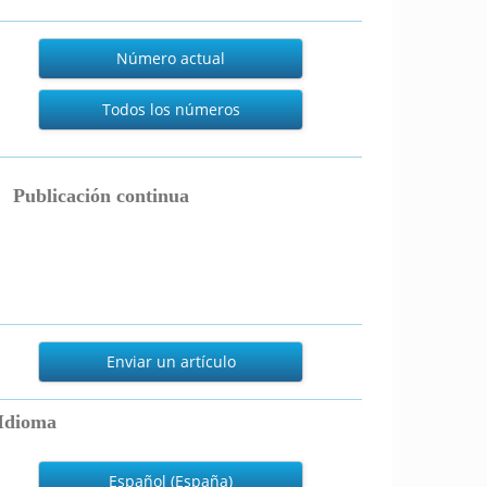
Actual
Número actual
Todos los números
publicacion_continua
Publicación continua
nviar
n
Enviar un artículo
rtículo
Idioma
Español (España)