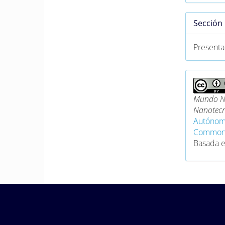
Sección
Presenta
Mundo Na
Nanotecn
Autónom
Commons 
Basada 