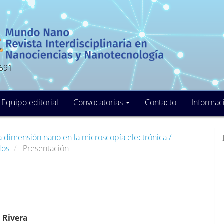
5691
Equipo editorial
Convocatorias
Contacto
Informac
a dimensión nano en la microscopía electrónica /
ados
Presentación
nido
 Rivera