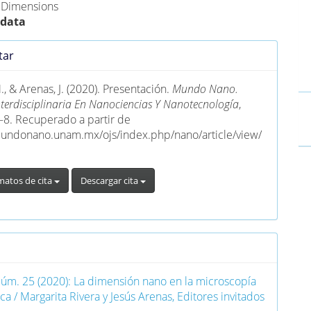
e Dimensions
 data
es
tar
lo
., & Arenas, J. (2020). Presentación.
Mundo Nano.
nterdisciplinaria En Nanociencias Y Nanotecnología
,
7–8. Recuperado a partir de
mundonano.unam.mx/ojs/index.php/nano/article/view/
matos de cita
Descargar cita
o
Núm. 25 (2020): La dimensión nano en la microscopía
ca / Margarita Rivera y Jesús Arenas, Editores invitados