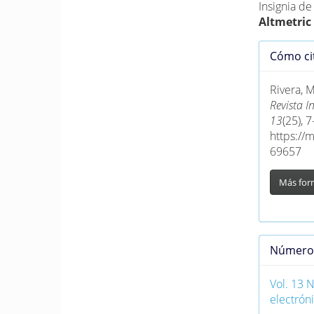
Insignia d
Altmetric
Detall
Cómo ci
del
artícu
Rivera, M
Revista I
13
(25), 
https://
69657
Más for
Númer
Vol. 13 
electróni