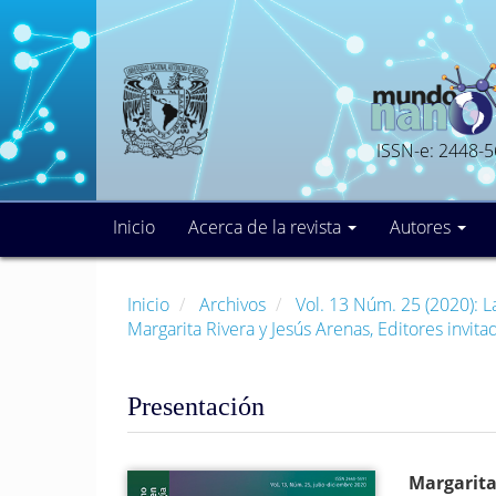
Navegación
principal
Contenido
principal
Barra
lateral
ISSN-e: 2448-
Inicio
Acerca de la revista
Autores
Inicio
Archivos
Vol. 13 Núm. 25 (2020): L
Margarita Rivera y Jesús Arenas, Editores invit
Presentación
Barra
Conte
Margarita