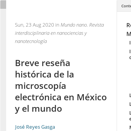
Cont
R
Sun, 23 Aug 2020 in
Mundo nano. Revista
interdisciplinaria en nanociencias y
M
nanotecnología
Breve reseña
histórica de la
microscopía
electrónica en México
y el mundo
José Reyes Gasga