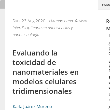
Cont
R
Sun, 23 Aug 2020 in
Mundo nano. Revista
interdisciplinaria en nanociencias y
M
nanotecnología
Evaluando la
toxicidad de
nanomateriales en
modelos celulares
tridimensionales
Karla Juárez-Moreno