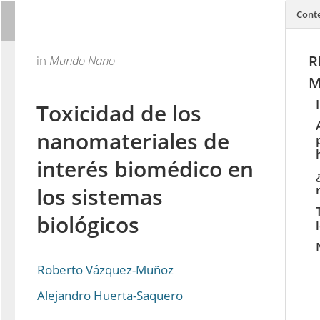
Cont
R
in
Mundo Nano
M
Toxicidad de los
nanomateriales de
interés biomédico en
los sistemas
biológicos
Roberto Vázquez-Muñoz
Alejandro Huerta-Saquero