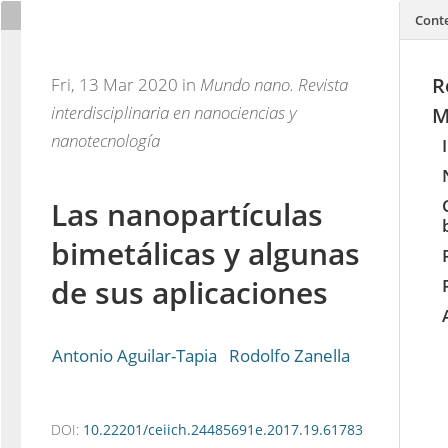
Cont
R
Fri, 13 Mar 2020 in
Mundo nano. Revista
interdisciplinaria en nanociencias y
M
nanotecnología
Las nanopartículas
bimetálicas y algunas
de sus aplicaciones
Antonio Aguilar-Tapia
Rodolfo Zanella
DOI:
10.22201/ceiich.24485691e.2017.19.61783