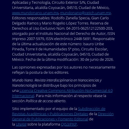
Aplicadas y Tecnología, Circuito Exterior S/N, Ciudad
Universitaria, alcaldía Coyoacán, 04510, Ciudad de México,
www.mundonano.unam.mx
,
mundonano@ceiich.unam.mx
.
Editores responsables: Rodolfo Zanella Specia, Gian Carlo
Delgado Ramos y Mario Rogelio López Torres. Reserva de
Derechos al Uso Exclusivo Núm. 04-2015-062512122500-203,
otorgado por el Instituto Nacional del Derecho de Autor, ISSN
impreso 2007-5979, ISSN electrónico 2448-5691. Responsable
de la última actualización de este número: Isauro Uribe
Pineda, Torre II de Humanidades 5º piso, Circuito Escolar,
Ciudad Universitaria, alcaldía Coyoacán, 04510, Ciudad de
México. Fecha de la última modificación: 30 de junio de 2026.
Las opiniones expresadas por los autores no necesariamente
reflejan la postura de los editores.
Mundo Nano. Revista interdisciplinaria en Nanociencias y
Nanotecnología
se distribuye bajo los principios de
una
Licencia Creative Commons Atribución-NoComercial 4.0
Internacional
. Para más información al respecto véase la
sección
Política de acceso abierto
.
Sitio implementado por el equipo de la
Subdirección de
Revistas Académicas y Publicaciones Digitales
de la
Dirección
General de Publicaciones y Fomento Editorial
de
la
UNAM
sobre la plataforma
OJS3/PKP
.