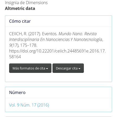
Insignia de Dimensions
Altmetric data
Detalles
Cómo citar
del
artículo
CEIICH, R. (2017). Eventos.
Mundo Nano. Revista
Interdisciplinaria En Nanociencias Y Nanotecnología
,
9
(17), 175–178.
https://doi.org/10.22201/ceiich.24485691e.2016.17.
58164
Más formatos de cita
Descargar cita
Número
Vol. 9 Núm. 17 (2016)