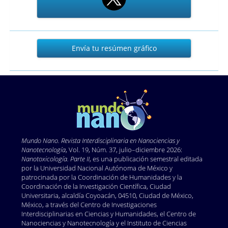
Envía
Envía tu resúmen gráfico
tu
resúmen
gráfico
Mundo Nano. Revista Interdisciplinaria en Nano
ciencias y
Nanotecnología
, Vol. 19, Núm. 37, julio–diciembre 2026:
Nanotoxicología. Parte II
, es una publicación semestral editada
por la Universidad Nacional Autónoma de México y
patrocinada por la Coordinación de Humanidades y la
Coordinación de la Investigación Científica, Ciudad
Universitaria, alcaldía Coyoacán, 04510, Ciudad de México,
México, a través del Centro de Investigaciones
Interdisciplinarias en Ciencias y Humanidades, el Centro de
Nanociencias y Nanotecnología y el Instituto de Ciencias