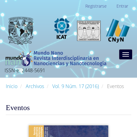
Navegación
Registrarse
Entrar
principal
Contenido
principal
Barra
lateral
Togg
navig
ISSN-e: 2448-5691
Inicio
Archivos
Vol. 9 Núm. 17 (2016)
Eventos
Eventos
Barra