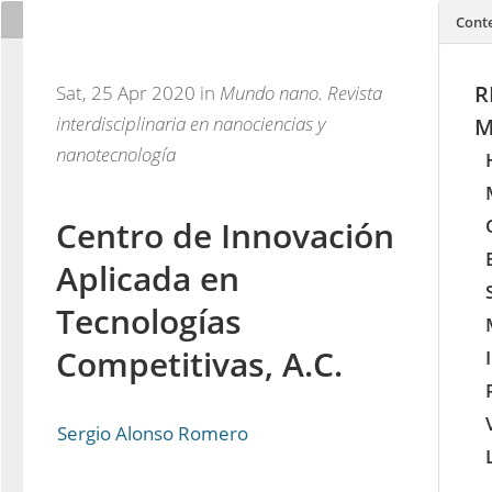
Cont
R
Sat, 25 Apr 2020 in
Mundo nano. Revista
interdisciplinaria en nanociencias y
M
nanotecnología
Centro de Innovación
Aplicada en
Tecnologías
Competitivas, A.C.
Sergio Alonso Romero