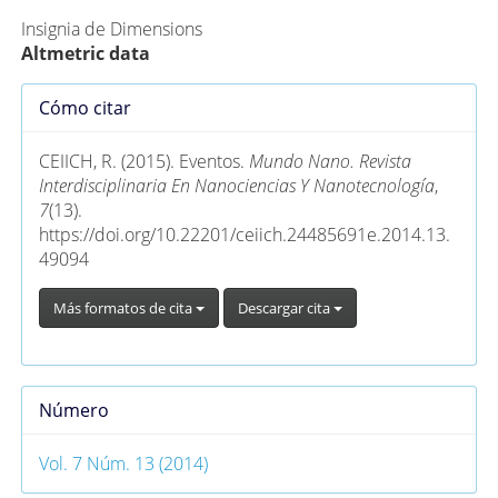
Insignia de Dimensions
Altmetric data
Detalles
Cómo citar
del
artículo
CEIICH, R. (2015). Eventos.
Mundo Nano. Revista
Interdisciplinaria En Nanociencias Y Nanotecnología
,
7
(13).
https://doi.org/10.22201/ceiich.24485691e.2014.13.
49094
Más formatos de cita
Descargar cita
Número
Vol. 7 Núm. 13 (2014)