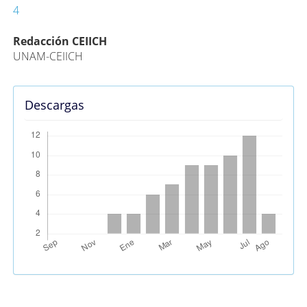
4
Contenido
Redacción CEIICH
UNAM-CEIICH
principal
del
artículo
Descargas
Métricas Alternativas (PlumX)