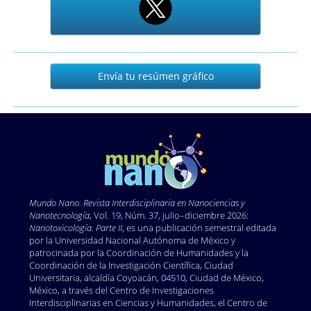
Envía
Envía tu resúmen gráfico
tu
resúmen
gráfico
Mundo Nano. Revista Interdisciplinaria en Nano
ciencias y
Nanotecnología
, Vol. 19, Núm. 37, julio–diciembre 2026:
Nanotoxicología. Parte II
, es una publicación semestral editada
por la Universidad Nacional Autónoma de México y
patrocinada por la Coordinación de Humanidades y la
Coordinación de la Investigación Científica, Ciudad
Universitaria, alcaldía Coyoacán, 04510, Ciudad de México,
México, a través del Centro de Investigaciones
Interdisciplinarias en Ciencias y Humanidades, el Centro de