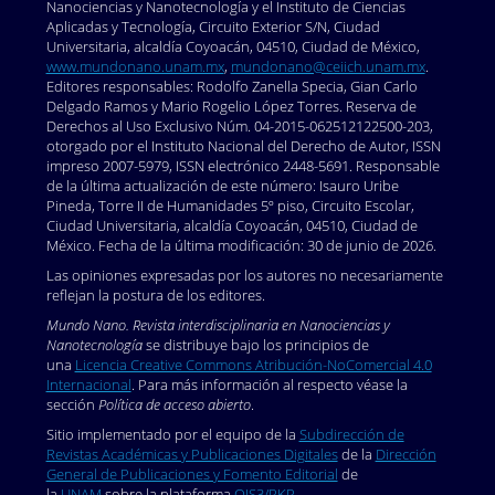
Nanociencias y Nanotecnología y el Instituto de Ciencias
Aplicadas y Tecnología, Circuito Exterior S/N, Ciudad
Universitaria, alcaldía Coyoacán, 04510, Ciudad de México,
www.mundonano.unam.mx
,
mundonano@ceiich.unam.mx
.
Editores responsables: Rodolfo Zanella Specia, Gian Carlo
Delgado Ramos y Mario Rogelio López Torres. Reserva de
Derechos al Uso Exclusivo Núm. 04-2015-062512122500-203,
otorgado por el Instituto Nacional del Derecho de Autor, ISSN
impreso 2007-5979, ISSN electrónico 2448-5691. Responsable
de la última actualización de este número: Isauro Uribe
Pineda, Torre II de Humanidades 5º piso, Circuito Escolar,
Ciudad Universitaria, alcaldía Coyoacán, 04510, Ciudad de
México. Fecha de la última modificación: 30 de junio de 2026.
Las opiniones expresadas por los autores no necesariamente
reflejan la postura de los editores.
Mundo Nano. Revista interdisciplinaria en Nanociencias y
Nanotecnología
se distribuye bajo los principios de
una
Licencia Creative Commons Atribución-NoComercial 4.0
Internacional
. Para más información al respecto véase la
sección
Política de acceso abierto
.
Sitio implementado por el equipo de la
Subdirección de
Revistas Académicas y Publicaciones Digitales
de la
Dirección
General de Publicaciones y Fomento Editorial
de
la
UNAM
sobre la plataforma
OJS3/PKP
.