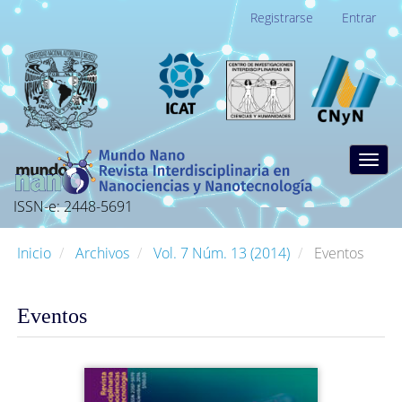
Navegación
Registrarse
Entrar
principal
Contenido
principal
Barra
lateral
Togg
navig
ISSN-e: 2448-5691
Inicio
Archivos
Vol. 7 Núm. 13 (2014)
Eventos
Eventos
Barra