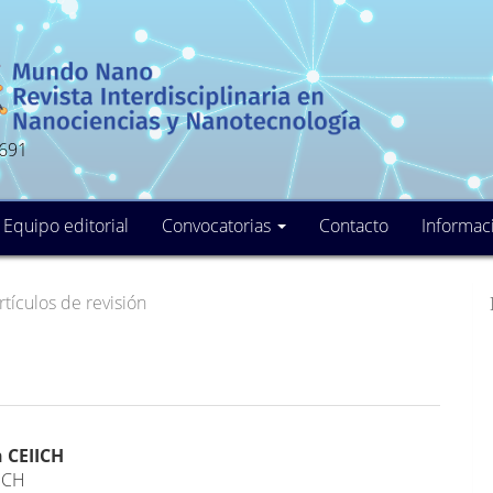
5691
Equipo editorial
Convocatorias
Contacto
Informac
tículos de revisión
nido
 CEIICH
ICH
pal