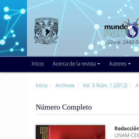
Navegación
principal
Contenido
principal
Barra
lateral
ISSN-e: 2448-
Inicio
Acerca de la revista
Autores
Inicio
Archivos
Vol. 5 Núm. 1 (2012)
Ar
Número Completo
Barra
Conte
Redacción
UNAM-CEI
lateral
princi