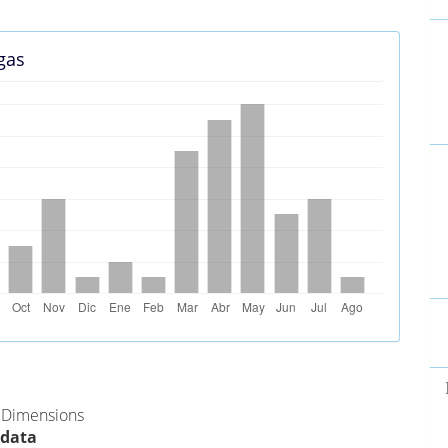
lo
gas
E
u
a
s Alternativas (PlumX)
e Dimensions
 data