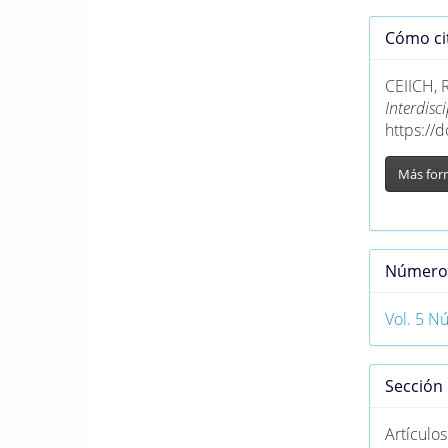
Detall
Cómo ci
del
artícu
CEIICH, 
Interdis
https://
Más for
Númer
Vol. 5 N
Sección
Artículos