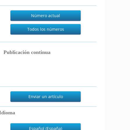
Actual
Número actual
Todos los números
publicacion_continua
Publicación continua
nviar
n
Enviar un artículo
rtículo
Idioma
Español (España)