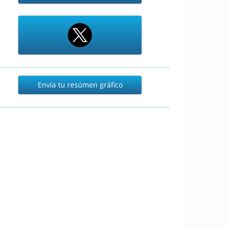
Envía
Envía tu resúmen gráfico
tu
resúmen
gráfico