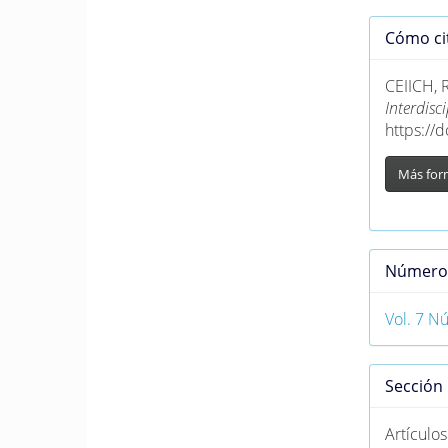
Detall
Cómo ci
del
artícu
CEIICH, 
Interdis
https://
Más for
Númer
Vol. 7 N
Sección
Artículos