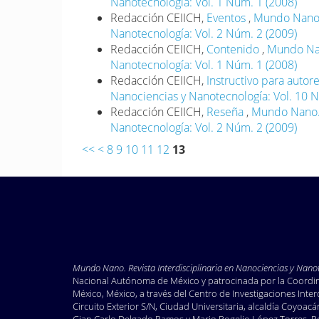
Nanotecnología: Vol. 1 Núm. 1 (2008)
Redacción CEIICH,
Eventos
,
Mundo Nano. 
Nanotecnología: Vol. 2 Núm. 2 (2009)
Redacción CEIICH,
Contenido
,
Mundo Nano
Nanotecnología: Vol. 1 Núm. 1 (2008)
Redacción CEIICH,
Instructivo para autor
Nanociencias y Nanotecnología: Vol. 10 
Redacción CEIICH,
Reseña
,
Mundo Nano. R
Nanotecnología: Vol. 2 Núm. 2 (2009)
<<
<
8
9
10
11
12
13
Mundo Nano. Revista Interdisciplinaria en Nano
ciencias y Nano
Nacional Autónoma de México y patrocinada por la Coordinac
México, México, a través del Centro de Investigaciones Inte
Circuito Exterior S/N, Ciudad Universitaria, alcaldía Coyoa