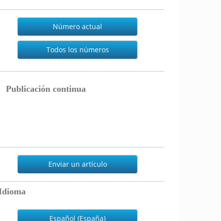
Actual
Número actual
Todos los números
publicacion_continua
Publicación continua
nviar
n
Enviar un artículo
rtículo
Idioma
Español (España)