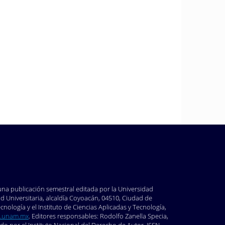
 una publicación semestral editada por la Universidad
 Universitaria, alcaldía Coyoacán, 04510, Ciudad de
nología y el Instituto de Ciencias Aplicadas y Tecnología,
.unam.mx
. Editores responsables: Rodolfo Zanella Specia,