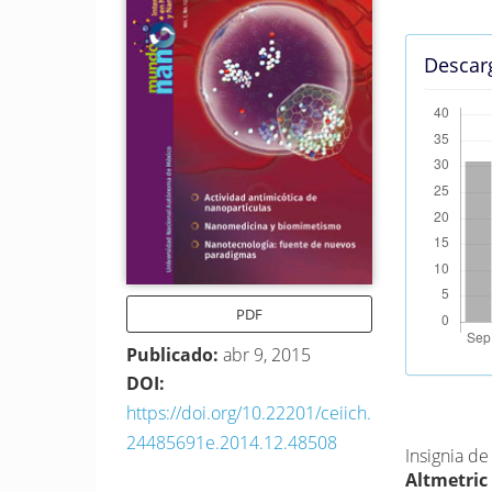
del
del
artículo
artícu
Descar
PDF
Publicado:
abr 9, 2015
DOI:
Métrica
https://doi.org/10.22201/ceiich.
24485691e.2014.12.48508
Insignia d
Altmetric