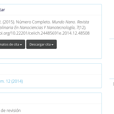
es
tar
lo
R. (2015). Número Completo.
Mundo Nano. Revista
ciplinaria En Nanociencias Y Nanotecnología
,
7
(12).
doi.org/10.22201/ceiich.24485691e.2014.12.48508
matos de cita
Descargar cita
o
úm. 12 (2014)
 de revisión