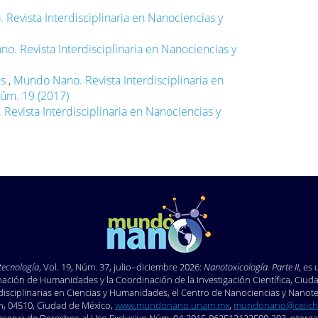
Revista Interdisciplinaria en Nanociencias y
. Revista Interdisciplinaria en Nanociencias y
es
,
Mundo Nano. Revista Interdisciplinaria en
Núm. 19 (2017)
evista Interdisciplinaria en Nanociencias y
tecnología
, Vol. 19, Núm. 37, julio–diciembre 2026:
Nanotoxicología. Parte II
, es
ión de Humanidades y la Coordinación de la Investigación Científica, Ciudad
rdisciplinarias en Ciencias y Humanidades, el Centro de Nanociencias y Nanotec
cán, 04510, Ciudad de México,
www.mundonano.unam.mx
,
mundonano@ceiich