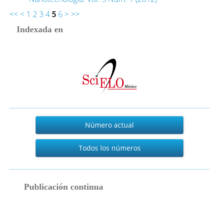
<<
<
1
2
3
4
5
6
>
>>
Indexada en
Actual
Número actual
Todos los números
publicacion_continua
Publicación continua