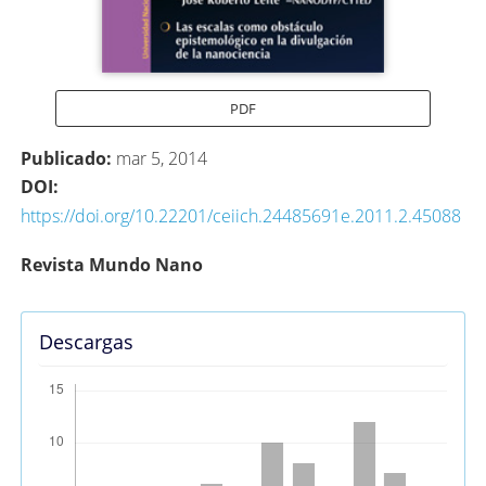
PDF
Publicado:
mar 5, 2014
DOI:
https://doi.org/10.22201/ceiich.24485691e.2011.2.45088
Contenido
Revista Mundo Nano
principal
del
Descargas
artículo