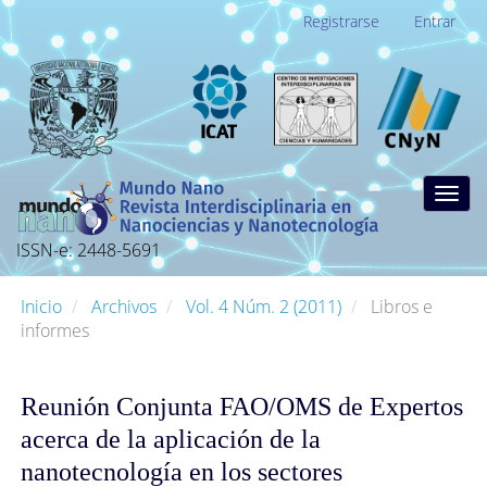
Navegación
Registrarse
Entrar
principal
Contenido
principal
Barra
lateral
Togg
navig
ISSN-e: 2448-5691
Inicio
Archivos
Vol. 4 Núm. 2 (2011)
Libros e
informes
Reunión Conjunta FAO/OMS de Expertos
acerca de la aplicación de la
nanotecnología en los sectores