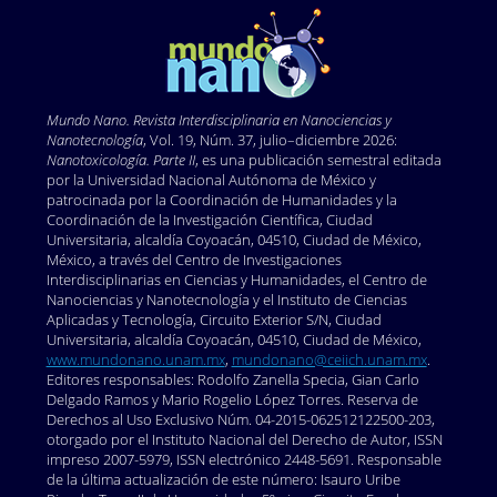
Mundo Nano. Revista Interdisciplinaria en Nano
ciencias y
Nanotecnología
, Vol. 19, Núm. 37, julio–diciembre 2026:
Nanotoxicología. Parte II
, es una publicación semestral editada
por la Universidad Nacional Autónoma de México y
patrocinada por la Coordinación de Humanidades y la
Coordinación de la Investigación Científica, Ciudad
Universitaria, alcaldía Coyoacán, 04510, Ciudad de México,
México, a través del Centro de Investigaciones
Interdisciplinarias en Ciencias y Humanidades, el Centro de
Nanociencias y Nanotecnología y el Instituto de Ciencias
Aplicadas y Tecnología, Circuito Exterior S/N, Ciudad
Universitaria, alcaldía Coyoacán, 04510, Ciudad de México,
www.mundonano.unam.mx
,
mundonano@ceiich.unam.mx
.
Editores responsables: Rodolfo Zanella Specia, Gian Carlo
Delgado Ramos y Mario Rogelio López Torres. Reserva de
Derechos al Uso Exclusivo Núm. 04-2015-062512122500-203,
otorgado por el Instituto Nacional del Derecho de Autor, ISSN
impreso 2007-5979, ISSN electrónico 2448-5691. Responsable
de la última actualización de este número: Isauro Uribe