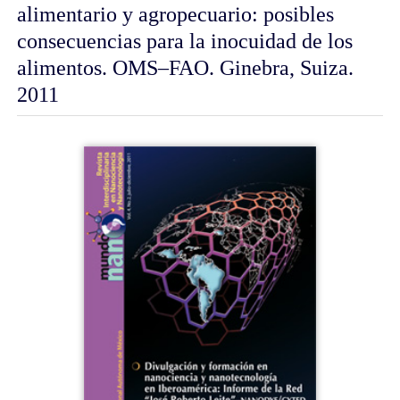
alimentario y agropecuario: posibles
consecuencias para la inocuidad de los
alimentos. OMS–FAO. Ginebra, Suiza.
2011
Barra
lateral
del
artículo