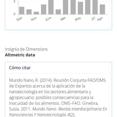
Métricas Alternativas (PlumX)
Insignia de Dimensions
Altmetric data
Detalles
Cómo citar
del
artículo
Mundo Nano, R. (2014). Reunión Conjunta FAO/OMS
de Expertos acerca de la aplicación de la
nanotecnología en los sectores alimentario y
agropecuario: posibles consecuencias para la
inocuidad de los alimentos. OMS–FAO. Ginebra,
Suiza. 2011.
Mundo Nano. Revista Interdisciplinaria En
Nanociencias Y Nanotecnología
,
4
(2).