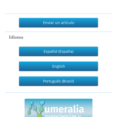
Enviar
un
Enviar un artículo
artículo
Idioma
Español (España)
English
Português (Brasil)
numeralia