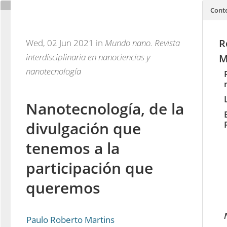
Cont
R
Wed, 02 Jun 2021 in
Mundo nano. Revista
interdisciplinaria en nanociencias y
M
nanotecnología
Nanotecnología, de la
divulgación que
tenemos a la
participación que
queremos
Paulo Roberto Martins