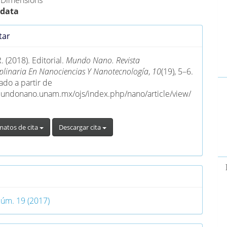
e Dimensions
 data
es
tar
lo
. (2018). Editorial.
Mundo Nano. Revista
ciplinaria En Nanociencias Y Nanotecnología
,
10
(19), 5–6.
do a partir de
mundonano.unam.mx/ojs/index.php/nano/article/view/
matos de cita
Descargar cita
o
Núm. 19 (2017)