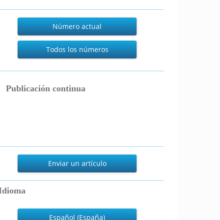
Actual
Número actual
Todos los números
publicacion_continua
Publicación continua
nviar
n
Enviar un artículo
rtículo
Idioma
Español (España)