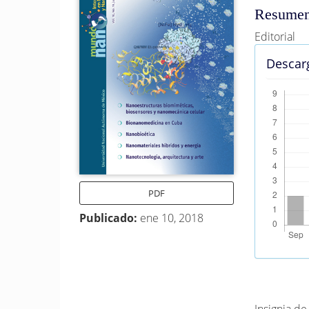
del
del
Resume
artículo
artícu
Editorial
Descar
PDF
Publicado:
ene 10, 2018
Métrica