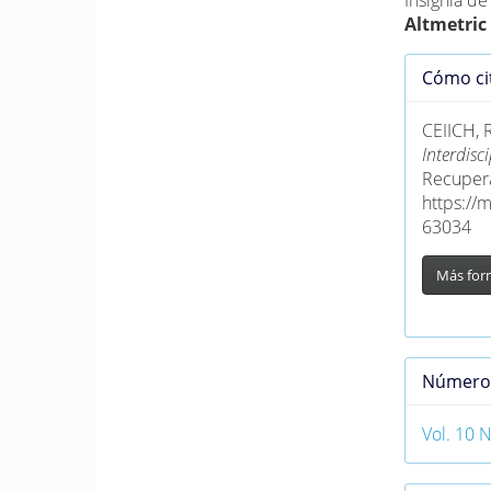
Insignia d
Altmetric
Detall
Cómo ci
del
artícu
CEIICH, R
Interdis
Recupera
https://
63034
Más for
Númer
Vol. 10 