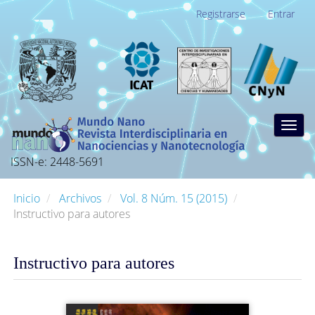
Navegación
Registrarse
Entrar
principal
Contenido
principal
Barra
lateral
Togg
navig
ISSN-e: 2448-5691
Inicio
Archivos
Vol. 8 Núm. 15 (2015)
Instructivo para autores
Instructivo para autores
Barra