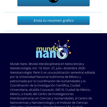
Envía
Envía tu resúmen gráfico
tu
resúmen
gráfico
Mundo Nano. Revista Interdisciplinaria en Nano
ciencias y
Nanotecnología
, Vol. 19, Núm. 37, julio–diciembre 2026:
Nanotoxicología. Parte II
, es una publicación semestral editada
por la Universidad Nacional Autónoma de México y
patrocinada por la Coordinación de Humanidades y la
Coordinación de la Investigación Científica, Ciudad
Universitaria, alcaldía Coyoacán, 04510, Ciudad de México,
México, a través del Centro de Investigaciones
Interdisciplinarias en Ciencias y Humanidades, el Centro de
Nanociencias y Nanotecnología y el Instituto de Ciencias
Aplicadas y Tecnología, Circuito Exterior S/N, Ciudad