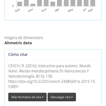
Métricas Alternativas (PlumX)
Insignia de Dimensions
Altmetric data
Detalles
Cómo citar
del
artículo
CEIICH, R. (2016). Instructivo para autores.
Mundo
Nano. Revista Interdisciplinaria En Nanociencias Y
Nanotecnología
,
8
(15), 138.
https://doi.org/10.22201/ceiich.24485691e.2015.15.
53891
Más formatos de cita
Descargar cita