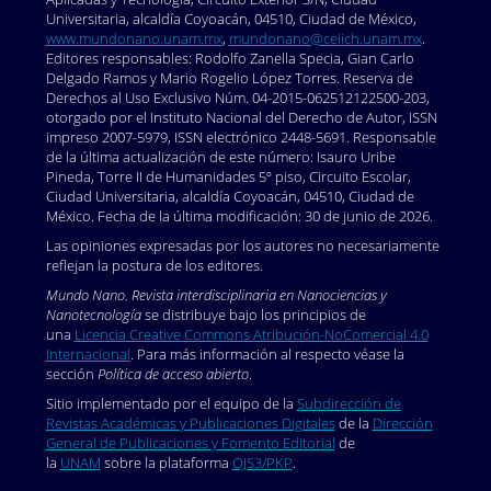
Universitaria, alcaldía Coyoacán, 04510, Ciudad de México,
www.mundonano.unam.mx
,
mundonano@ceiich.unam.mx
.
Editores responsables: Rodolfo Zanella Specia, Gian Carlo
Delgado Ramos y Mario Rogelio López Torres. Reserva de
Derechos al Uso Exclusivo Núm. 04-2015-062512122500-203,
otorgado por el Instituto Nacional del Derecho de Autor, ISSN
impreso 2007-5979, ISSN electrónico 2448-5691. Responsable
de la última actualización de este número: Isauro Uribe
Pineda, Torre II de Humanidades 5º piso, Circuito Escolar,
Ciudad Universitaria, alcaldía Coyoacán, 04510, Ciudad de
México. Fecha de la última modificación: 30 de junio de 2026.
Las opiniones expresadas por los autores no necesariamente
reflejan la postura de los editores.
Mundo Nano. Revista interdisciplinaria en Nanociencias y
Nanotecnología
se distribuye bajo los principios de
una
Licencia Creative Commons Atribución-NoComercial 4.0
Internacional
. Para más información al respecto véase la
sección
Política de acceso abierto
.
Sitio implementado por el equipo de la
Subdirección de
Revistas Académicas y Publicaciones Digitales
de la
Dirección
General de Publicaciones y Fomento Editorial
de
la
UNAM
sobre la plataforma
OJS3/PKP
.