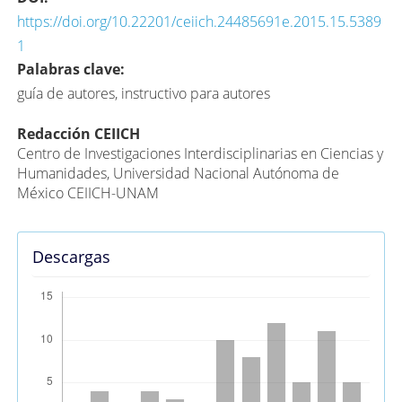
https://doi.org/10.22201/ceiich.24485691e.2015.15.5389
1
Palabras clave:
guía de autores, instructivo para autores
Contenido
Redacción CEIICH
Centro de Investigaciones Interdisciplinarias en Ciencias y
principal
Humanidades, Universidad Nacional Autónoma de
del
México CEIICH-UNAM
artículo
Descargas