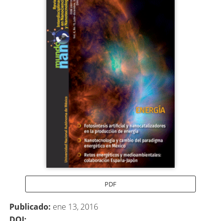
lateral
del
artículo
PDF
Publicado:
ene 13, 2016
DOI: