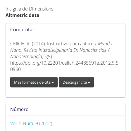
Insignia de Dimensions
Altmetric data
Detalles
Cómo citar
del
artículo
CEIICH, R. (2014). Instructivo para autores.
Mundo
Nano. Revista Interdisciplinaria En Nanociencias Y
Nanotecnología
,
5
(9).
https://doi.org/10.22201/ceiich.24485691e.2012.9.5
0960
Más formatos de cita
Descargar cita
Número
Vol. 5 Núm. 9 (2012)