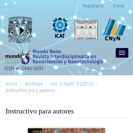
Navegación
Registrarse
Entrar
principal
Contenido
principal
Barra
lateral
Togg
navig
ISSN-e: 2448-5691
Inicio
Archivos
Vol. 5 Núm. 9 (2012)
Instructivo para autores
Instructivo para autores
Barra