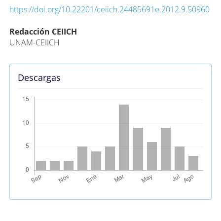
https://doi.org/10.22201/ceiich.24485691e.2012.9.50960
Contenido
Redacción CEIICH
UNAM-CEIICH
principal
del
artículo
Descargas
Métricas Alternativas (PlumX)