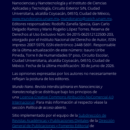
Nanociencias y Nanotecnología y el Instituto de Ciencias
Aplicadas y Tecnología, Circuito Exterior S/N, Ciudad
Universitaria, alcaldía Coyoacán, 04510, Ciudad de México,
www.mundonano.unam.mx
,
mundonano@ceiich.unam.mx
.
Editores responsables: Rodolfo Zanella Specia, Gian Carlo
Delgado Ramos y Mario Rogelio López Torres. Reserva de
Derechos al Uso Exclusivo Núm. 04-2015-062512122500-203,
otorgado por el Instituto Nacional del Derecho de Autor, ISSN
impreso 2007-5979, ISSN electrónico 2448-5691. Responsable
de la última actualización de este número: Isauro Uribe
Pineda, Torre II de Humanidades 5º piso, Circuito Escolar,
Ciudad Universitaria, alcaldía Coyoacán, 04510, Ciudad de
México. Fecha de la última modificación: 30 de junio de 2026.
Las opiniones expresadas por los autores no necesariamente
reflejan la postura de los editores.
Mundo Nano. Revista interdisciplinaria en Nanociencias y
Nanotecnología
se distribuye bajo los principios de
una
Licencia Creative Commons Atribución-NoComercial 4.0
Internacional
. Para más información al respecto véase la
sección
Política de acceso abierto
.
Sitio implementado por el equipo de la
Subdirección de
Revistas Académicas y Publicaciones Digitales
de la
Dirección
General de Publicaciones y Fomento Editorial
de