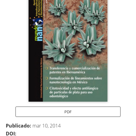
lateral
del
artículo
PDF
Publicado:
mar 10, 2014
DOI: