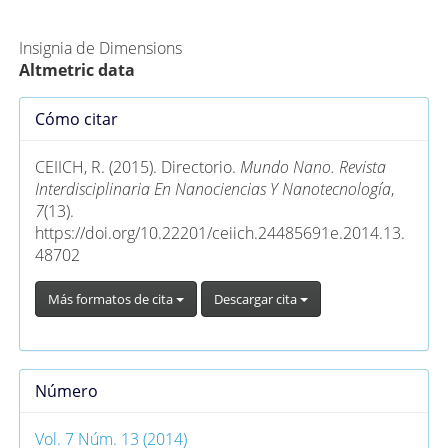
Métricas Alternativas (PlumX)
Insignia de Dimensions
Altmetric data
Detalles
Cómo citar
del
artículo
CEIICH, R. (2015). Directorio.
Mundo Nano. Revista
Interdisciplinaria En Nanociencias Y Nanotecnología
,
7
(13).
https://doi.org/10.22201/ceiich.24485691e.2014.13.
48702
Más formatos de cita
Descargar cita
Número
Vol. 7 Núm. 13 (2014)