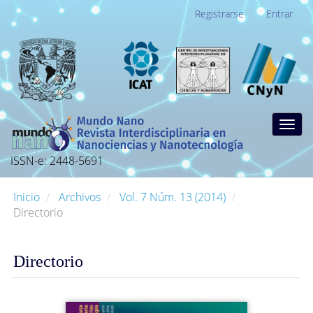
Navegación
Registrarse
Entrar
principal
Contenido
principal
Barra
lateral
Togg
navig
ISSN-e: 2448-5691
Inicio
Archivos
Vol. 7 Núm. 13 (2014)
Directorio
Directorio
Barra