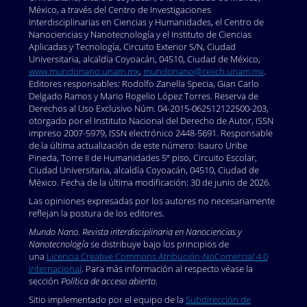
México, a través del Centro de Investigaciones
Interdisciplinarias en Ciencias y Humanidades, el Centro de
Nanociencias y Nanotecnología y el Instituto de Ciencias
Aplicadas y Tecnología, Circuito Exterior S/N, Ciudad
Universitaria, alcaldía Coyoacán, 04510, Ciudad de México,
www.mundonano.unam.mx
,
mundonano@ceiich.unam.mx
.
Editores responsables: Rodolfo Zanella Specia, Gian Carlo
Delgado Ramos y Mario Rogelio López Torres. Reserva de
Derechos al Uso Exclusivo Núm. 04-2015-062512122500-203,
otorgado por el Instituto Nacional del Derecho de Autor, ISSN
impreso 2007-5979, ISSN electrónico 2448-5691. Responsable
de la última actualización de este número: Isauro Uribe
Pineda, Torre II de Humanidades 5º piso, Circuito Escolar,
Ciudad Universitaria, alcaldía Coyoacán, 04510, Ciudad de
México. Fecha de la última modificación: 30 de junio de 2026.
Las opiniones expresadas por los autores no necesariamente
reflejan la postura de los editores.
Mundo Nano. Revista interdisciplinaria en Nanociencias y
Nanotecnología
se distribuye bajo los principios de
una
Licencia Creative Commons Atribución-NoComercial 4.0
Internacional
. Para más información al respecto véase la
sección
Política de acceso abierto
.
Sitio implementado por el equipo de la
Subdirección de