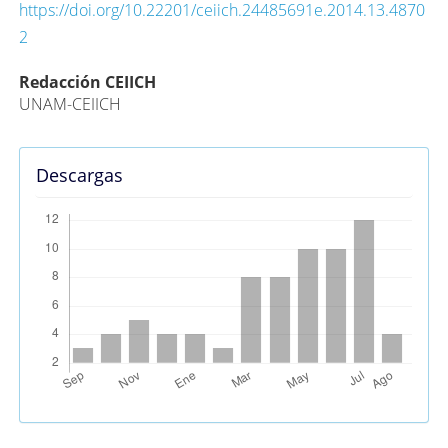
https://doi.org/10.22201/ceiich.24485691e.2014.13.4870
2
Contenido
Redacción CEIICH
UNAM-CEIICH
principal
del
artículo
Descargas