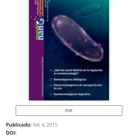
lateral
del
artículo
PDF
Publicado:
feb 4, 2015
DOI: