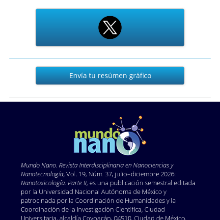
Envía
Envía tu resúmen gráfico
tu
resúmen
gráfico
Mundo Nano. Revista Interdisciplinaria en Nano
ciencias y
Nanotecnología
, Vol. 19, Núm. 37, julio–diciembre 2026:
Nanotoxicología. Parte II
, es una publicación semestral editada
por la Universidad Nacional Autónoma de México y
patrocinada por la Coordinación de Humanidades y la
Coordinación de la Investigación Científica, Ciudad
Universitaria, alcaldía Coyoacán, 04510, Ciudad de México,