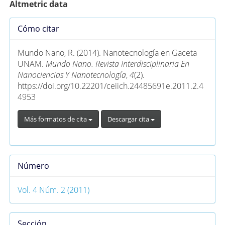
Altmetric data
Detalles
Cómo citar
del
artículo
Mundo Nano, R. (2014). Nanotecnología en Gaceta
UNAM.
Mundo Nano. Revista Interdisciplinaria En
Nanociencias Y Nanotecnología
,
4
(2).
https://doi.org/10.22201/ceiich.24485691e.2011.2.4
4953
Más formatos de cita
Descargar cita
Número
Vol. 4 Núm. 2 (2011)
Sección