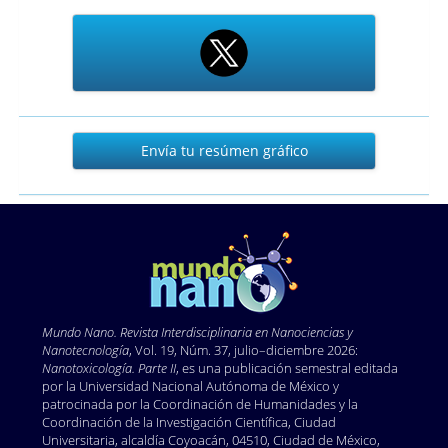
Envía
Envía tu resúmen gráfico
tu
resúmen
gráfico
Mundo Nano. Revista Interdisciplinaria en Nano
ciencias y
Nanotecnología
, Vol. 19, Núm. 37, julio–diciembre 2026:
Nanotoxicología. Parte II
, es una publicación semestral editada
por la Universidad Nacional Autónoma de México y
patrocinada por la Coordinación de Humanidades y la
Coordinación de la Investigación Científica, Ciudad
Universitaria, alcaldía Coyoacán, 04510, Ciudad de México,