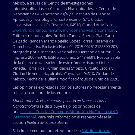
México, a través del Centro de Investigaciones
Interdisciplinarias en Ciencias y Humanidades, el Centro de
Nanociencias y Nanotecnología y el Instituto de Ciencias
Aplicadas y Tecnología, Circuito Exterior S/N, Ciudad
Universitaria, alcaldía Coyoacán, 04510, Ciudad de México,
www.mundonano.unam.mx
,
mundonano@ceiich.unam.mx
.
Editores responsables: Rodolfo Zanella Specia, Gian Carlo
Delgado Ramos y Mario Rogelio López Torres. Reserva de
Derechos al Uso Exclusivo Núm. 04-2015-062512122500-203,
otorgado por el Instituto Nacional del Derecho de Autor, ISSN
impreso 2007-5979, ISSN electrónico 2448-5691. Responsable
de la última actualización de este número: Isauro Uribe
Pineda, Torre II de Humanidades 5º piso, Circuito Escolar,
Ciudad Universitaria, alcaldía Coyoacán, 04510, Ciudad de
México. Fecha de la última modificación: 30 de junio de 2026.
Las opiniones expresadas por los autores no necesariamente
reflejan la postura de los editores.
Mundo Nano. Revista interdisciplinaria en Nanociencias y
Nanotecnología
se distribuye bajo los principios de
una
Licencia Creative Commons Atribución-NoComercial 4.0
Internacional
. Para más información al respecto véase la
sección
Política de acceso abierto
.
Sitio implementado por el equipo de la
Subdirección de