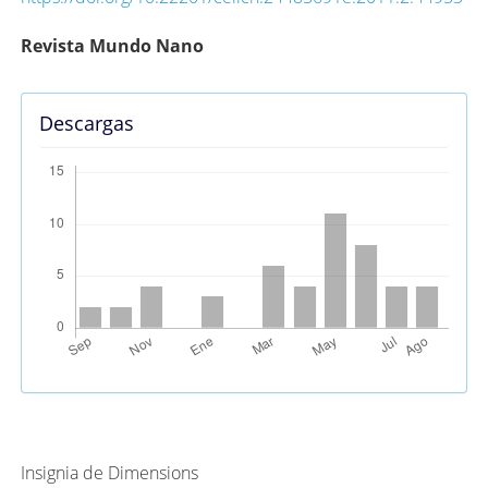
Contenido
Revista Mundo Nano
principal
del
Descargas
artículo
Métricas Alternativas (PlumX)
Insignia de Dimensions