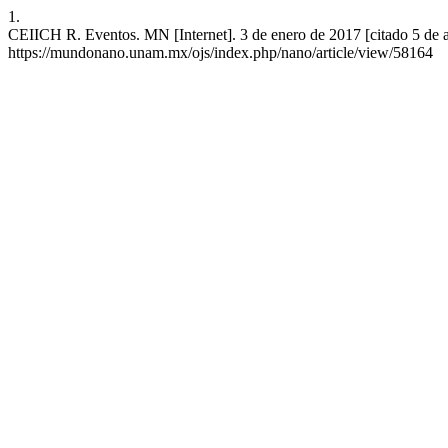
1.
CEIICH R. Eventos. MN [Internet]. 3 de enero de 2017 [citado 5 de a
https://mundonano.unam.mx/ojs/index.php/nano/article/view/58164