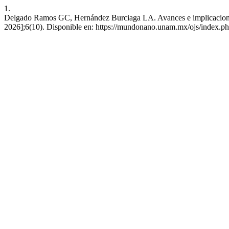
1.
Delgado Ramos GC, Hernández Burciaga LA. Avances e implicaciones ét
2026];6(10). Disponible en: https://mundonano.unam.mx/ojs/index.ph