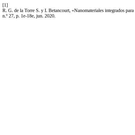
[1]
R. G. de la Torre S. y I. Betancourt, «Nanomateriales integrados par
n.º 27, p. 1e-18e, jun. 2020.