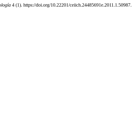
ología
4 (1). https://doi.org/10.22201/ceiich.24485691e.2011.1.50987.