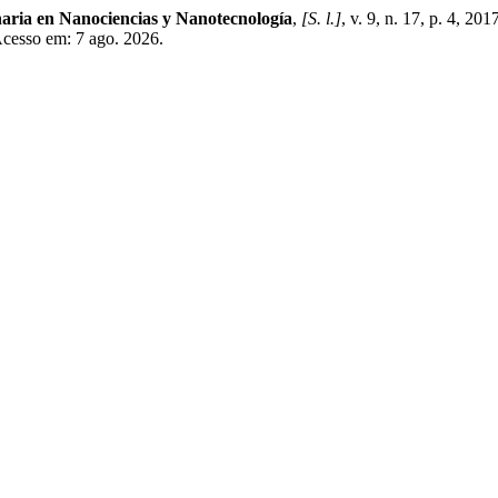
naria en Nanociencias y Nanotecnología
,
[S. l.]
, v. 9, n. 17, p. 4, 
Acesso em: 7 ago. 2026.