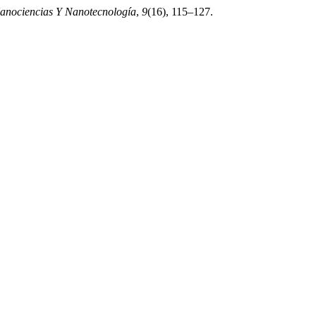
Nanociencias Y Nanotecnología
,
9
(16), 115–127.