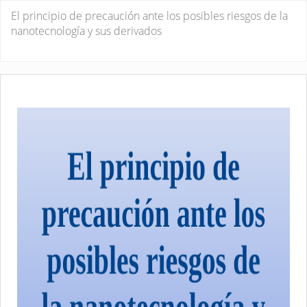
Volver
El principio de precaución ante los posibles riesgos de la
a
nanotecnología y sus derivados
los
detalles
De
De
del
P
artículo