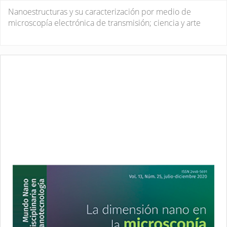
Volver
Nanoestructuras y su caracterización por medio de
a
microscopía electrónica de transmisión; ciencia y arte
los
detalles
De
De
del
P
artículo